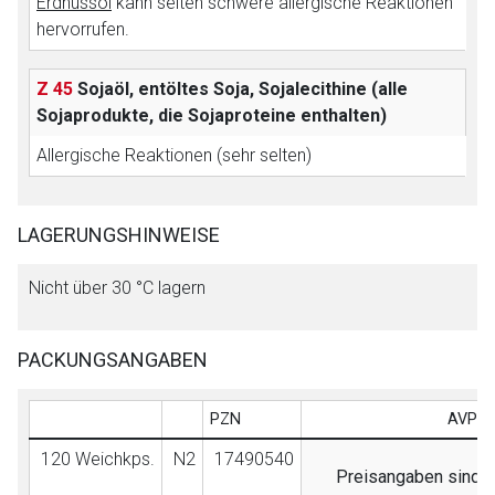
Erdnussöl
kann selten schwere allergische Reaktionen
hervorrufen.
Z 45
Sojaöl, entöltes Soja, Sojalecithine (alle
Sojaprodukte, die Sojaproteine enthalten)
Allergische Reaktionen (sehr selten)
LAGERUNGSHINWEISE
Nicht über 30 °C lagern
PACKUNGSANGABEN
PZN
AVP (
120 Weichkps.
N2
17490540
Preisangaben sind nu