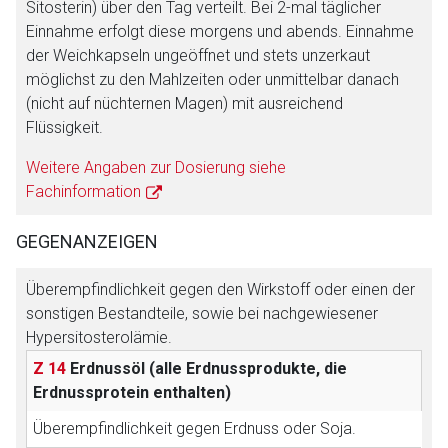
Sitosterin) über den Tag verteilt. Bei 2-mal täglicher
Einnahme erfolgt diese morgens und abends. Einnahme
Aufruf einer externen Seite
der Weichkapseln ungeöffnet und stets unzerkaut
möglichst zu den Mahlzeiten oder unmittelbar danach
Der von Ihnen aufgerufene Link öffnet eine externe Web-
(nicht auf nüchternen Magen) mit ausreichend
Seite. Für die Inhalte der externen Web-Seite ist deren
Flüssigkeit.
Betreiber verantwortlich. Ebenso gelten dort ggf. andere
Weitere Angaben zur Dosierung siehe
Datenschutzbestimmungen.
Fachinformation
Zurück zur rote-liste.de
Zur Seite
GEGENANZEIGEN
Überempfindlichkeit gegen den Wirkstoff oder einen der
sonstigen Bestandteile, sowie bei nachgewiesener
Hypersitosterolämie.
Z 14
Erdnussöl (alle Erdnussprodukte, die
Erdnussprotein enthalten)
Überempfindlichkeit gegen Erdnuss oder Soja.