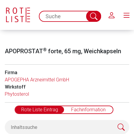
Schließen
spc.search.input.placeholder
Suche
abschicken
®
APOPROSTAT
forte, 65 mg, Weichkapseln
Firma
APOGEPHA Arzneimittel GmbH
Wirkstoff
Phytosterol
Rote Liste Eintrag
Fachinformation