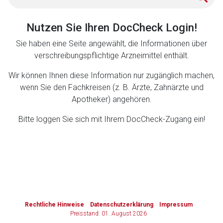
Zurück zur rote-liste.de
Zur Seite
Nutzen Sie Ihren DocCheck Login!
Sie haben eine Seite angewählt, die Informationen über
verschreibungspflichtige Arzneimittel enthält.
Wir können Ihnen diese Information nur zugänglich machen,
wenn Sie den Fachkreisen (z. B. Ärzte, Zahnärzte und
Apotheker) angehören.
Bitte loggen Sie sich mit Ihrem DocCheck-Zugang ein!
to-
top-
text
Rechtliche Hinweise
Datenschutzerklärung
Impressum
Preisstand: 01. August 2026