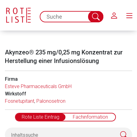
Schließen
spc.search.input.placeholder
Suche
abschicken
Akynzeo® 235 mg/0,25 mg Konzentrat zur
Herstellung einer Infusionslösung
Firma
Esteve Pharmaceuticals GmbH
Aufruf einer externen Seite
Wirkstoff
Fosnetupitant
,
Palonosetron
Der von Ihnen aufgerufene Link öffnet eine externe Web-
Seite. Für die Inhalte der externen Web-Seite ist deren
Rote Liste Eintrag
Fachinformation
Betreiber verantwortlich. Ebenso gelten dort ggf. andere
Datenschutzbestimmungen.