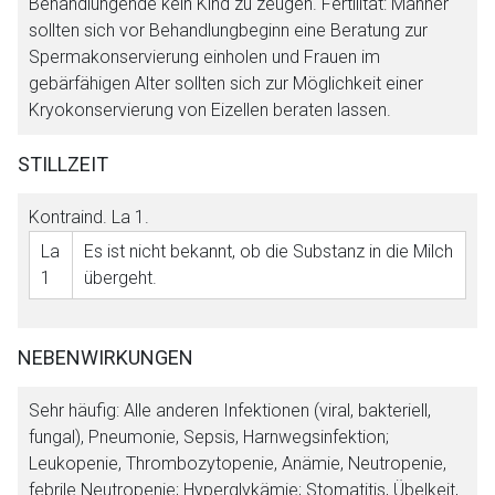
Behandlungende kein Kind zu zeugen. Fertilität: Männer
sollten sich vor Behandlungbeginn eine Beratung zur
Spermakonservierung einholen und Frauen im
gebärfähigen Alter sollten sich zur Möglichkeit einer
Kryokonservierung von Eizellen beraten lassen.
STILLZEIT
Kontraind.
La 1
.
La
Es ist nicht bekannt, ob die Substanz in die Milch
1
übergeht.
NEBENWIRKUNGEN
Sehr häufig: Alle anderen Infektionen (viral, bakteriell,
fungal), Pneumonie, Sepsis, Harnwegsinfektion;
Leukopenie, Thrombozytopenie, Anämie, Neutropenie,
febrile Neutropenie; Hyperglykämie; Stomatitis, Übelkeit,