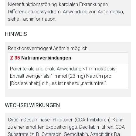
Der von Ihnen aufgerufene Link öffnet eine externe Web-
Nierenfunktionsstörung, kardialen Erkrankungen,
Seite. Für die Inhalte der externen Web-Seite ist deren
Differenzierungssyndrom, Anwendung von Antiemetika,
Betreiber verantwortlich. Ebenso gelten dort ggf. andere
siehe Fachinformation.
Datenschutzbestimmungen.
HINWEIS
Zurück zur rote-liste.de
Zur Seite
Reaktionsvermögen! Anämie möglich.
Z 35
Natriumverbindungen
Parenterale und orale Anwendung <1 mmol/Dosis:
Enthält weniger als 1 mmol (23 mg) Natrium pro
[Dosiereinheit], d.h., es ist nahezu „natriumfrei“.
WECHSELWIRKUNGEN
Cytidin-Desaminase-Inhibitoren (CDA-Inhibitoren): Kann
zu einer erhöhten Exposition ggü. Decitabin führen. CDA-
Substrate (z. B. Cytarabin, Gemcitabin, Azacitidin): Da