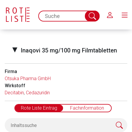
Schließen
spc.search.input.placeholder
Suche
abschicken
▼
Inaqovi 35 mg/100 mg Filmtabletten
Firma
Otsuka Pharma GmbH
Wirkstoff
Decitabin
,
Cedazuridin
Rote Liste Eintrag
Fachinformation