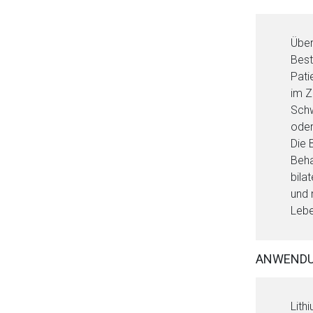
Über
Best
Pati
im Z
Schw
oder
Die 
Beha
bila
und 
Lebe
ANWEND
Lith