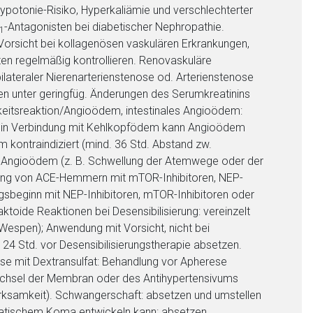
ypotonie-Risiko, Hyperkaliämie und verschlechterter
-Antagonisten bei diabetischer Nephropathie.
1
orsicht bei kollagenösen vaskulären Erkrankungen,
en regelmäßig kontrollieren. Renovaskuläre
bilateraler Nierenarterienstenose od. Arterienstenose
agen unter geringfüg. Änderungen des Serumkreatinins
chkeitsreaktion/Angioödem, intestinales Angioödem:
 in Verbindung mit Kehlkopfödem kann Angioödem
m kontraindiziert (mind. 36 Std. Abstand zw.
ür Angioödem (z. B. Schwellung der Atemwege oder der
ung von ACE-Hemmern mit mTOR-Inhibitoren, NEP-
ungsbeginn mit NEP-Inhibitoren, mTOR-Inhibitoren oder
toide Reaktionen bei Desensibilisierung: vereinzelt
 Wespen); Anwendung mit Vorsicht, nicht bei
24 Std. vor Desensibilisierungstherapie absetzen.
se mit Dextransulfat: Behandlung vor Apherese
nen Web-Seite ist deren
echsel der Membran oder des Antihypertensivums
rksamkeit). Schwangerschaft: absetzen und umstellen
patischem Koma entwickeln kann: absetzen.