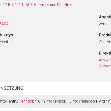
17.B.4.1.2.1. ACE-Hemmer und Diuretika
Abgab
BA04
verschr
dukttyp
Produ
eimittel
Chemi
Direkt
Anwen
Neben
ENSETZUNG
mtbl. enth.:
Perindopril
6,79 mg (entspr. 10 mg Perindopril-Arginin