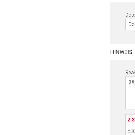
Dop.
Do
HINWEIS
Reak
(R
Z 3
Par