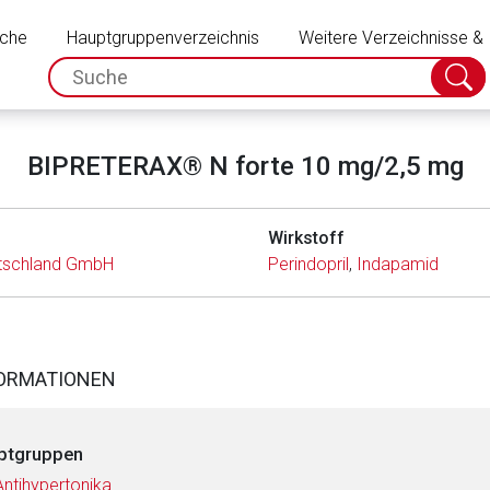
Schließen
uche
Hauptgruppenverzeichnis
Weitere Verzeichnisse &
spc.search.input.placeholder
Suche
absch
BIPRETERAX® N forte 10 mg/2,5 mg
Wirkstoff
utschland GmbH
Perindopril
,
Indapamid
FORMATIONEN
ptgruppen
Antihypertonika