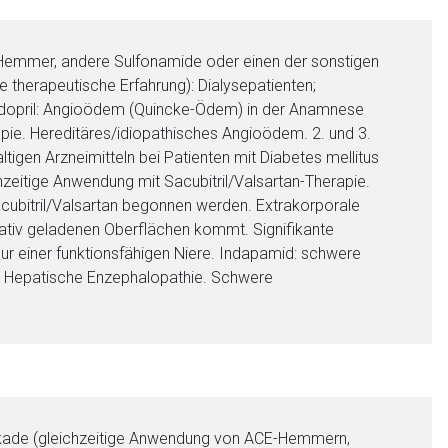
-Hemmer, andere Sulfonamide oder einen der sonstigen
 therapeutische Erfahrung): Dialysepatienten;
rindopril: Angioödem (Quincke-Ödem) in der Anamnese
. Hereditäres/idiopathisches Angioödem. 2. und 3.
tigen Arzneimitteln bei Patienten mit Diabetes mellitus
zeitige Anwendung mit Sacubitril/Valsartan-Therapie.
acubitril/Valsartan begonnen werden. Extrakorporale
ativ geladenen Oberflächen kommt. Signifikante
nur einer funktionsfähigen Niere. Indapamid: schwere
. Hepatische Enzephalopathie. Schwere
ockade (gleichzeitige Anwendung von ACE-Hemmern,