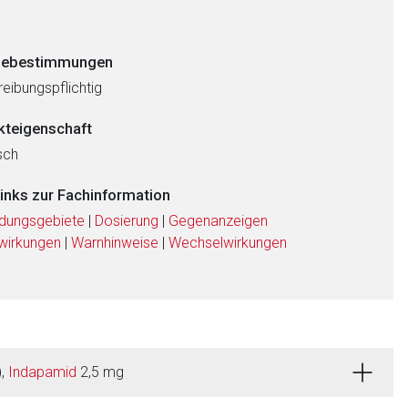
ebestimmungen
eibungspflichtig
kteigenschaft
sch
links zur Fachinformation
dungsgebiete
|
Dosierung
|
Gegenanzeigen
wirkungen
|
Warnhinweise
|
Wechselwirkungen
),
Indapamid
2,5 mg