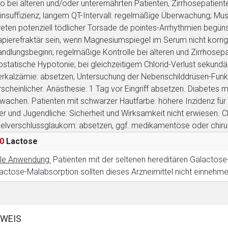
ko bei älteren und/oder unterernährten Patienten, Zirrhosepatie
insuffizienz, langem QT-Intervall: regelmäßige Überwachung; 
reten potenziell tödlicher Torsade de pointes-Arrhythmien beg
apierefraktär sein, wenn Magnesiumspiegel im Serum nicht korrigi
ndlungsbeginn; regelmäßige Kontrolle bei älteren und Zirrhosepat
ostatische Hypotonie; bei gleichzeitigem Chlorid-Verlust sekun
rkalzämie: absetzen, Untersuchung der Nebenschilddrüsen-Funkti
scheinlicher. Anästhesie: 1 Tag vor Eingriff absetzen. Diabetes m
wachen. Patienten mit schwarzer Hautfarbe: höhere Inzidenz fü
er und Jugendliche: Sicherheit und Wirksamkeit nicht erwiesen.
elverschlussglaukom: absetzen, ggf. medikamentöse oder chi
0
Lactose
le Anwendung:
Patienten mit der seltenen hereditären Galactose
actose-Malabsorption sollten dieses Arzneimittel nicht einnehme
WEIS