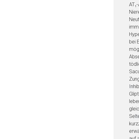
AT₁-
Nier
Neut
immu
Hype
bei 
mögl
Abse
tödl
Sacu
Zung
Inhi
Glip
Aufruf einer exte
lebe
glei
Selt
Der von Ihnen aufgeruf
kurz
Betreiber verantwortl
erwä
auf 