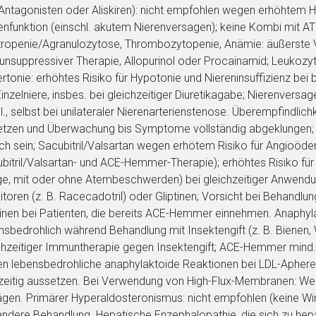
Antagonisten oder Aliskiren): nicht empfohlen wegen erhöhtem H
enfunktion (einschl. akutem Nierenversagen); keine Kombi mit AT
ropenie/Agranulozytose, Thrombozytopenie, Anämie: äußerste V
nsuppressiver Therapie, Allopurinol oder Procainamid; Leukozyt
rtonie: erhöhtes Risiko für Hypotonie und Niereninsuffizienz bei 
Einzelniere, insbes. bei gleichzeitiger Diuretikagabe; Nierenvers
., selbst bei unilateraler Nierenarterienstenose. Überempfindli
tzen und Überwachung bis Symptome vollständig abgeklungen;
ich sein; Sacubitril/Valsartan wegen erhötem Risiko für Angioöde
bitril/Valsartan- und ACE-Hemmer-Therapie); erhöhtes Risiko f
e, mit oder ohne Atembeschwerden) bei gleichzeitiger Anwend
bitoren (z. B. Racecadotril) oder Gliptinen; Vorsicht bei Behandl
tinen bei Patienten, die bereits ACE-Hemmer einnehmen. Anaphylak
rnen Seite
nsbedrohlich während Behandlung mit Insektengift (z. B. Bienen,
chzeitiger Immuntherapie gegen Insektengift; ACE-Hemmer mind. 
en lebensbedrohliche anaphylaktoide Reaktionen bei LDL-Aphere
ene Link öffnet eine externe Web-Seite. Für die Inhalte der exter
zeitig aussetzen. Bei Verwendung von High-Flux-Membranen: W
ich. Ebenso gelten dort ggf. andere Datenschutzbestimmungen.
gen. Primärer Hyperaldosteronismus: nicht empfohlen (keine Wi
andere Behandlung. Hepatische Enzephalopathie, die sich zu he