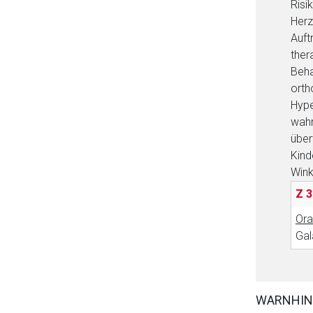
Risi
Herz
Auft
ther
Beha
orth
Hype
wahr
über
Kind
Wink
Z 3
Ora
Gal
WARNHIN