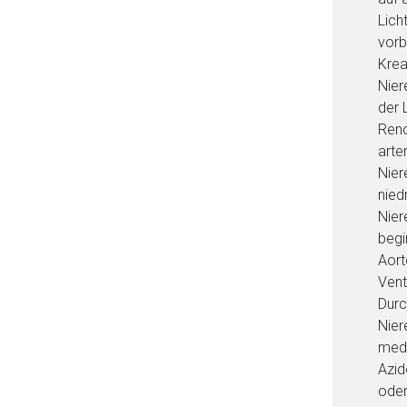
Lich
vorb
Krea
Nier
der 
Reno
arte
Nier
nied
Nier
begi
Aort
Vent
Durc
Nier
medi
Azid
oder