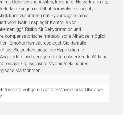
nten mit Ödemen und Aszites, koronarer Herzerkrankung,
Muskelerkrankungen und Rhabdomyolyse möglich;
ünstigt; kann zusammen mit Hypomagnesiämie
ert wird. Natriumspiegel: Kontrolle vor
ienten; ggf. Risiko für Dehydratation und
däre kompensatorische metabolische Alkalose möglich.
on. Erhöhte Harnsäurespiegel: Gichtanfälle
ellitus: Blutzuckerspiegel bei Hypokaliämie
r Angioödem und geringere blutdrucksenkende Wirkung.
 Choroidaler Erguss, akute Myopie/sekundäres
rurgische Maßnahmen.
-Intoleranz, völligem Lactase-Mangel oder Glucose-
n.