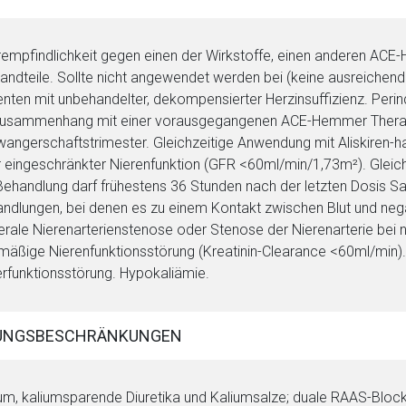
empfindlichkeit gegen einen der Wirkstoffe, einen anderen ACE
andteile. Sollte nicht angewendet werden bei (keine ausreichende
enten mit unbehandelter, dekompensierter Herzinsuffizienz. Pe
usammenhang mit einer vorausgegangenen ACE-Hemmer Therapie
angerschaftstrimester. Gleichzeitige Anwendung mit Aliskiren-hal
 eingeschränkter Nierenfunktion (GFR <60ml/min/1,73m²). Gleich
Behandlung darf frühestens 36 Stunden nach der letzten Dosis S
ndlungen, bei denen es zu einem Kontakt zwischen Blut und neg
terale Nierenarterienstenose oder Stenose der Nierenarterie bei 
mäßige Nierenfunktionsstörung (Kreatinin-Clearance <60ml/min)
rfunktionsstörung. Hypokaliämie.
UNGSBESCHRÄNKUNGEN
ium, kaliumsparende Diuretika und Kaliumsalze; duale RAAS-Bl