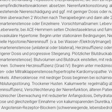
Zurück zur rote-
tempfindlichkeitsreaktionen: absetzen. Nierenfunktionsstörung: ab
estehende Nierenschädigung und ggf. mit geringer Dosis oder nu
tinin überwachen 2 Wochen nach Therapiebeginn und dann alle 2 
enarterienstenose oder Einzelniere. Vorsichtsmaßnamen: Leberv
Leberwerte; bei ACE-Hemmern selten Cholestaseikterus und fulm
vaskuläre Hypertonie: Beginn unter stationären Bedingungen; Ni
rielle Hypotonie/Niereninsuff. (v.a. bei Wasser-/Elektrolytmangel)
enarterienstenose (unilateral oder bilateral), Herzinsuffizienz od
rigerer Dosis und progressive Steigerung. Plötzlicher Blutdruck
enarterienstenose): Blutvolumen und Blutdruck einstellen, mit red
nnen. Schwere Herzinsuffizienz (Grad IV): Beginn unter medizini
en- oder Mitralklappenstenose/hypertrophe Kardiomyopathie: Vo
rikels. Atherosklerose: mit niedriger Dosis beginnen bei ischämi
hblutungsstörung. Trockener Husten. Kaliumwerte: regelmäßig üb
eninsuffizienz, Verschlechterung der Nierenfunktion, älteren Patien
zinischer Überwachung mit reduzierter Anfangsdosis, Dehydrata
ose und gleichzeitiger Einnahme von kaliumsparenden Diuretika,
 Angiotensin-Rezeptor-Blockern (schwerwiegende, lebensbedroh