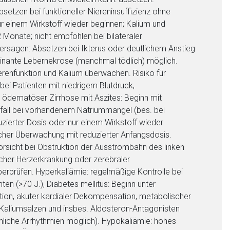
liste.de
Zur Seite
setzen bei funktioneller Niereninsuffizienz ohne
r einem Wirkstoff wieder beginnen; Kalium und
Monate; nicht empfohlen bei bilateraler
ersagen: Absetzen bei Ikterus oder deutlichem Anstieg
inante Lebernekrose (manchmal tödlich) möglich.
erenfunktion und Kalium überwachen. Risiko für
 bei Patienten mit niedrigem Blutdruck,
er ödematöser Zirrhose mit Aszites: Beginn mit
abfall bei vorhandenem Natriummangel (bes. bei
uzierter Dosis oder nur einem Wirkstoff wieder
scher Überwachung mit reduzierter Anfangsdosis.
rsicht bei Obstruktion der Ausstrombahn des linken
scher Herzerkrankung oder zerebraler
erprüfen. Hyperkaliämie: regelmäßige Kontrolle bei
ten (>70 J.), Diabetes mellitus: Beginn unter
tion, akuter kardialer Dekompensation, metabolischer
 Kaliumsalzen und insbes. Aldosteron-Antagonisten
liche Arrhythmien möglich). Hypokaliämie: hohes