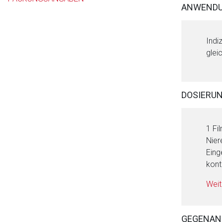
ANWENDU
Indi
glei
DOSIERU
1 Fi
Nier
Eing
kont
Weit
GEGENAN