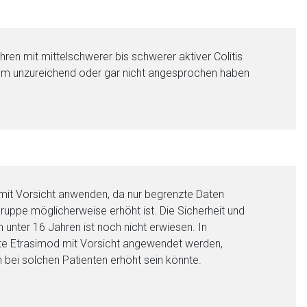
ren mit mittelschwerer bis schwerer aktiver Colitis
ikum unzureichend oder gar nicht angesprochen haben
nen Web-Seite ist deren
 mit Vorsicht anwenden, da nur begrenzte Daten
ruppe möglicherweise erhöht ist. Die Sicherheit und
liste.de
Zur Seite
unter 16 Jahren ist noch nicht erwiesen. In
lte Etrasimod mit Vorsicht angewendet werden,
 bei solchen Patienten erhöht sein könnte.