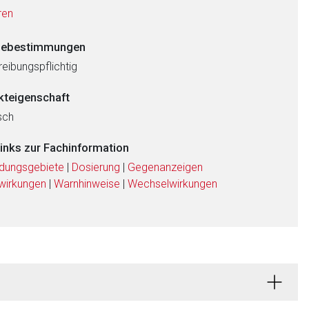
ren
ebestimmungen
eibungspflichtig
kteigenschaft
sch
links zur Fachinformation
dungsgebiete
|
Dosierung
|
Gegenanzeigen
wirkungen
|
Warnhinweise
|
Wechselwirkungen