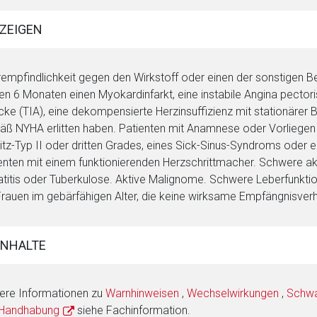
ZEIGEN
empfindlichkeit gegen den Wirkstoff oder einen der sonstigen B
ten 6 Monaten einen Myokardinfarkt, eine instabile Angina pectori
cke (TIA), eine dekompensierte Herzinsuffizienz mit stationärer B
ß NYHA erlitten haben. Patienten mit Anamnese oder Vorliegen e
tz-Typ II oder dritten Grades, eines Sick-Sinus-Syndroms oder 
enten mit einem funktionierenden Herzschrittmacher. Schwere akt
titis oder Tuberkulose. Aktive Malignome. Schwere Leberfunkt
Frauen im gebärfähigen Alter, die keine wirksame Empfängnisve
INHALTE
ere Informationen zu
Warnhinweisen
,
Wechselwirkungen
,
Schwan
 Handhabung
siehe Fachinformation.