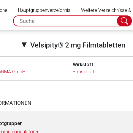
Schließen
uche
Hauptgruppenverzeichnis
Weitere Verzeichnisse &
spc.search.input.placeholder
Suche
absch
▼
Velsipity® 2 mg Filmtabletten
Wirkstoff
HARMA GmbH
Etrasimod
FORMATIONEN
ptgruppen
 Immunmodulatoren