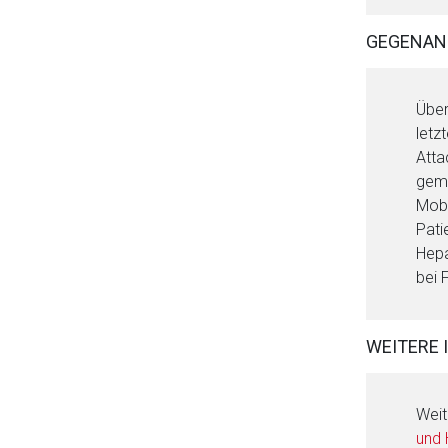
GEGENAN
Über
letz
Atta
gemä
Mobi
Pati
Hepa
bei 
WEITERE 
Weit
und