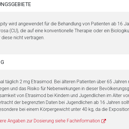
NGSGEBIETE
ipity wird angewendet für die Behandlung von Patienten ab 16 Jah
rosa (CU), die auf eine konventionelle Therapie oder ein Biolog
 diese nicht vertragen.
rnen Seite
NG
ene Link öffnet eine externe Web-Seite. Für die Inhalte der exter
ich. Ebenso gelten dort ggf. andere Datenschutzbestimmungen.
al täglich 2 mg Etrasimod. Bei älteren Patienten über 65 Jahren
iegen und das Risiko für Nebenwirkungen in dieser Bevölkerungsg
Zurück zur rote-
samkeit von Etrasimod bei Kindern und Jugendlichen im Alter von 
tracht der begrenzten Daten bei Jugendlichen ab 16 Jahren sol
esondere bei einem Körpergewicht unter 40 kg, da die Exposition
ere Angaben zur Dosierung siehe Fachinformation