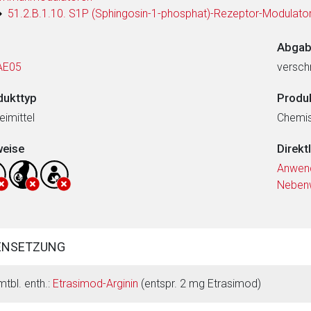
51.2.B.1.10. S1P (Sphingosin-1-phosphat)-Rezeptor-Modulato
Abgab
AE05
verschr
dukttyp
Produ
eimittel
Chemi
weise
Direkt
Anwen
Neben
ENSETZUNG
mtbl. enth.:
Etrasimod-Arginin
(entspr. 2 mg Etrasimod)