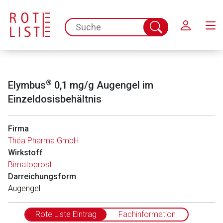
Schließen
spc.search.input.placeholder
Suche
abschicken
®
Elymbus
0,1 mg/g Augengel im
Einzeldosisbehältnis
Firma
Théa Pharma GmbH
Wirkstoff
Bimatoprost
Darreichungsform
Augengel
Rote Liste Eintrag
Fachinformation