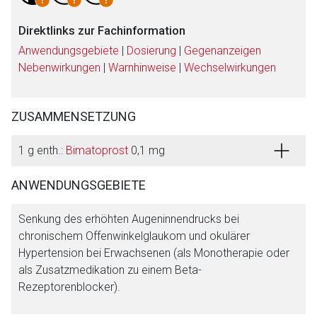
Direktlinks zur Fachinformation
Anwendungsgebiete
|
Dosierung
|
Gegenanzeigen
Nebenwirkungen
|
Warnhinweise
|
Wechselwirkungen
ZUSAMMENSETZUNG
1 g enth.:
Bimatoprost
0,1 mg
Aufruf einer externen Seite
ANWENDUNGSGEBIETE
Der von Ihnen aufgerufene Link öffnet eine externe Web-
Senkung des erhöhten Augeninnendrucks bei
Seite. Für die Inhalte der externen Web-Seite ist deren
chronischem Offenwinkelglaukom und okulärer
Betreiber verantwortlich. Ebenso gelten dort ggf. andere
Hypertension bei Erwachsenen (als Monotherapie oder
Datenschutzbestimmungen.
als Zusatzmedikation zu einem Beta-
Rezeptorenblocker).
Zurück zur rote-liste.de
Zur Seite