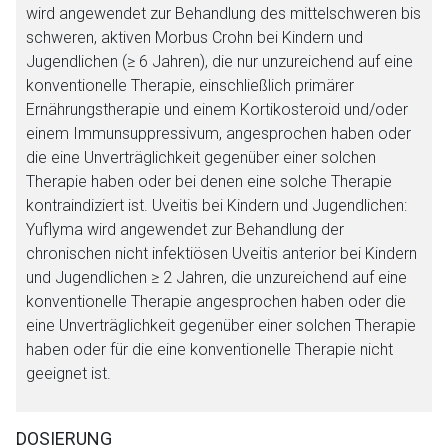
wird angewendet zur Behandlung des mittelschweren bis
schweren, aktiven Morbus Crohn bei Kindern und
Jugendlichen (≥ 6 Jahren), die nur unzureichend auf eine
konventionelle Therapie, einschließlich primärer
Ernährungstherapie und einem Kortikosteroid und/oder
einem Immunsuppressivum, angesprochen haben oder
die eine Unverträglichkeit gegenüber einer solchen
Therapie haben oder bei denen eine solche Therapie
Aufruf einer externen Seite
kontraindiziert ist. Uveitis bei Kindern und Jugendlichen:
Yuflyma wird angewendet zur Behandlung der
chronischen nicht infektiösen Uveitis anterior bei Kindern
Der von Ihnen aufgerufene Link öffnet eine externe Web-
und Jugendlichen ≥ 2 Jahren, die unzureichend auf eine
Seite. Für die Inhalte der externen Web-Seite ist deren
konventionelle Therapie angesprochen haben oder die
Betreiber verantwortlich. Ebenso gelten dort ggf. andere
eine Unverträglichkeit gegenüber einer solchen Therapie
Datenschutzbestimmungen.
haben oder für die eine konventionelle Therapie nicht
geeignet ist.
Zurück zur rote-liste.de
Zur Seite
DOSIERUNG