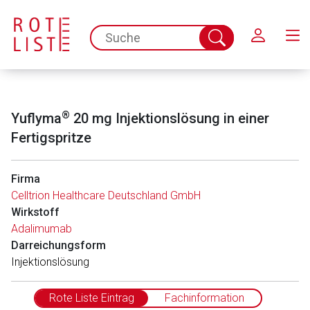
Schließen
spc.search.input.placeholder
Suche
abschicken
®
Yuflyma
20 mg Injektionslösung in einer
Fertigspritze
Firma
Celltrion Healthcare Deutschland GmbH
Wirkstoff
Adalimumab
Darreichungsform
In­jektionslösung
Rote Liste Eintrag
Fachinformation