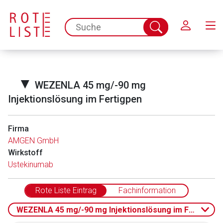
Schließen
spc.search.input.placeholder
Suche
abschicken
▼
WEZENLA 45 mg/-90 mg
Injektionslösung im Fertigpen
Firma
AMGEN GmbH
Aufruf einer externen Seite
Wirkstoff
Ustekinumab
Der von Ihnen aufgerufene Link öffnet eine externe Web-
Seite. Für die Inhalte der externen Web-Seite ist deren
Rote Liste Eintrag
Fachinformation
Betreiber verantwortlich. Ebenso gelten dort ggf. andere
WEZENLA 45 mg/-90 mg Injektionslösung im Fertigpen
Datenschutzbestimmungen.