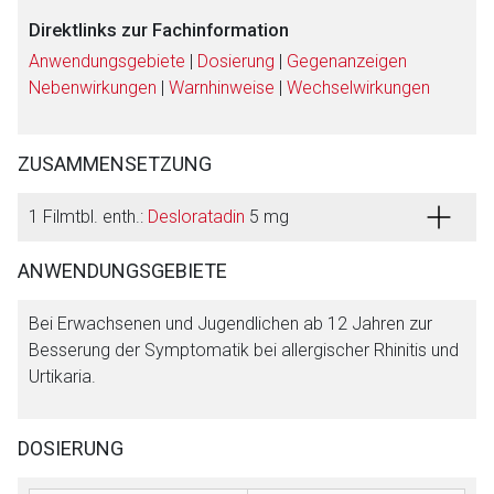
Direktlinks zur Fachinformation
Anwendungsgebiete
|
Dosierung
|
Gegenanzeigen
Nebenwirkungen
|
Warnhinweise
|
Wechselwirkungen
Aufruf einer externen Seite
ZUSAMMENSETZUNG
1 Filmtbl. enth.:
Desloratadin
5 mg
Der von Ihnen aufgerufene Link öffnet eine externe Web-
Seite. Für die Inhalte der externen Web-Seite ist deren
ANWENDUNGSGEBIETE
Betreiber verantwortlich. Ebenso gelten dort ggf. andere
Datenschutzbestimmungen.
Bei Erwachsenen und Jugendlichen ab 12 Jahren zur
Besserung der Symptomatik bei allergischer Rhinitis und
Urtikaria.
Zurück zur rote-liste.de
Zur Seite
DOSIERUNG