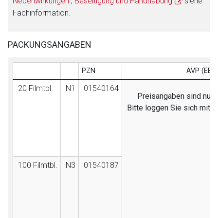
Nebenwirkungen
,
Beseitigung und Handhabung
siehe
Fachinformation.
PACKUNGSANGABEN
PZN
AVP (EB)
20 Filmtbl.
N1
01540164
Preisangaben sind nur f
Bitte loggen Sie sich mit 
100 Filmtbl.
N3
01540187