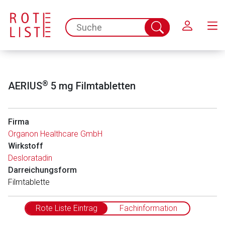
Schließen
spc.search.input.placeholder
Suche
abschicken
®
AERIUS
5 mg Filmtabletten
Firma
Organon Healthcare GmbH
Wirkstoff
Desloratadin
Darreichungsform
Film­ta­blet­te
Rote Liste Eintrag
Fachinformation