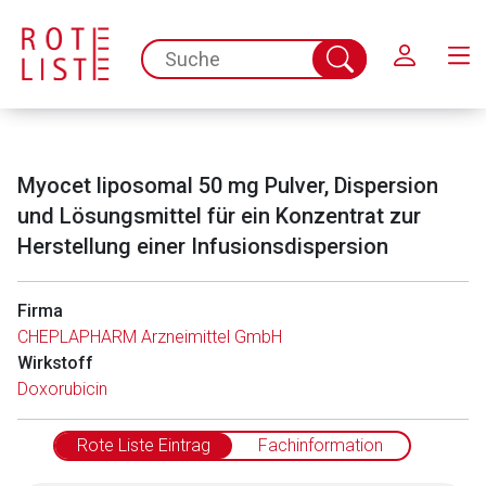
Schließen
spc.search.input.placeholder
Suche
abschicken
Myocet liposomal 50 mg Pulver, Dispersion
und Lösungsmittel für ein Konzentrat zur
Herstellung einer Infusionsdispersion
Firma
Aufruf einer externen Seite
CHEPLAPHARM Arzneimittel GmbH
Wirkstoff
Der von Ihnen aufgerufene Link öffnet eine externe Web-
Doxorubicin
Seite. Für die Inhalte der externen Web-Seite ist deren
Betreiber verantwortlich. Ebenso gelten dort ggf. andere
Rote Liste Eintrag
Fachinformation
Datenschutzbestimmungen.