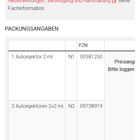
Nebenwirkungen
,
Beseitigung und Handhabung
siehe
Fachinformation.
PACKUNGSANGABEN
PZN
1 Autoinjektor 2 ml
N1
00581250
Preisangabe
Bitte loggen S
2 Autoinjektoren 2×2 ml
N2
09738919