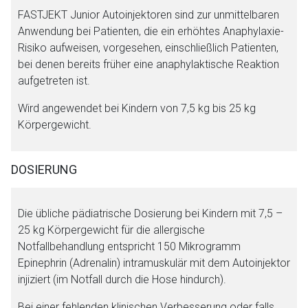
Seite. Für die Inhalte der externen Web-Seite ist deren
FASTJEKT Junior Autoinjektoren sind zur unmittelbaren
Betreiber verantwortlich. Ebenso gelten dort ggf. andere
Anwendung bei Patienten, die ein erhöhtes Anaphylaxie-
Datenschutzbestimmungen.
Risiko aufweisen, vorgesehen, einschließlich Patienten,
bei denen bereits früher eine anaphylaktische Reaktion
aufgetreten ist.
Zurück zur rote-liste.de
Zur Seite
Wird angewendet bei Kindern von 7,5 kg bis 25 kg
Körpergewicht.
DOSIERUNG
Die übliche pädiatrische Dosierung bei Kindern mit 7,5 –
25 kg Körpergewicht für die allergische
Notfallbehandlung entspricht 150 Mikrogramm
Epinephrin (Adrenalin) intramuskulär mit dem Autoinjektor
injiziert (im Notfall durch die Hose hindurch).
Bei einer fehlenden klinischen Verbesserung oder falls