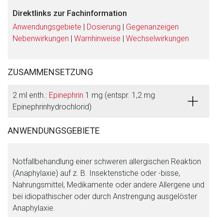
Direktlinks zur Fachinformation
Anwendungsgebiete
|
Dosierung
|
Gegenanzeigen
Nebenwirkungen
|
Warnhinweise
|
Wechselwirkungen
ZUSAMMENSETZUNG
2 ml enth.:
Epinephrin
1 mg (entspr. 1,2 mg
Epinephrinhydrochlorid)
ANWENDUNGSGEBIETE
Notfallbehandlung einer schweren allergischen Reaktion
(Anaphylaxie) auf z. B. Insektenstiche oder -bisse,
Aufruf einer externen Seite
Nahrungsmittel, Medikamente oder andere Allergene und
bei idiopathischer oder durch Anstrengung ausgelöster
Anaphylaxie.
Der von Ihnen aufgerufene Link öffnet eine externe Web-