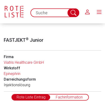
Schließen
spc.search.input.placeholder
Suche
abschicken
®
FASTJEKT
Junior
Firma
Viatris Healthcare GmbH
Wirkstoff
Epinephrin
Darreichungsform
Injektionslösung
Rote Liste Eintrag
Fachinformation