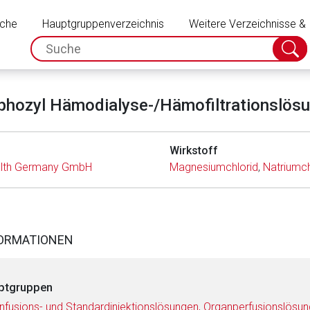
Schließen
uche
Hauptgruppenverzeichnis
Weitere Verzeichnisse &
spc.search.input.placeholder
Suche
absch
phozyl Hämodialyse-/Hämofiltrationslös
Wirkstoff
alth Germany GmbH
Magnesiumchlorid
,
Natriumch
FORMATIONEN
ptgruppen
Infusions- und Standardinjektionslösungen, Organperfusionslösu