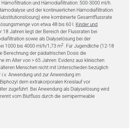
 Hämofiltration und Hämodiafiltration: 500-3000 ml/h.
liste.de
Zur Seite
Hämodialyse und der kontinuierlichen Hämodiafiltration:
Substitutionslösung) eine kombinierte Gesamtflussrate
 Lösungsmenge von etwa 48 bis 60 l.
Kinder und
18 Jahren liegt der Bereich der Flussraten bei
afiltration sowie als Dialyselösung bei der
2
 bei 1000 bis 4000 ml/h/1,73 m
. Für Jugendliche (12-18
e Berechnung der pädiatrischen Dosis die
 im Alter von > 65 Jahren: Evidenz aus klinischen
 älteren Menschen nicht mit Unterschieden bezüglich
 i.v. Anwendung und zur Anwendung im
Biphozyl dem extrakorporalen Kreislauf vor
lter zugeführt. Bei Anwendung als Dialyselösung wird
etrennt vom Blutfluss durch die semipermeable