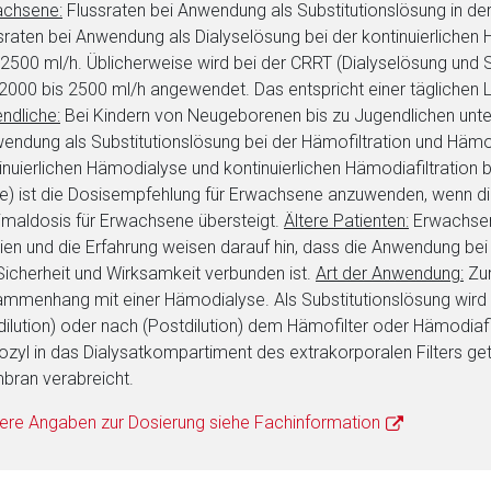
achsene:
Flussraten bei Anwendung als Substitutionslösung in der
Zurück zur rote-
sraten bei Anwendung als Dialyselösung bei der kontinuierlichen 
2500 ml/h. Üblicherweise wird bei der CRRT (Dialyselösung und 
2000 bis 2500 ml/h angewendet. Das entspricht einer täglichen
ndliche:
Bei Kindern von Neugeborenen bis zu Jugendlichen unter 
endung als Substitutionslösung bei der Hämofiltration und Hämodi
inuierlichen Hämodialyse und kontinuierlichen Hämodiafiltration
e) ist die Dosisempfehlung für Erwachsene anzuwenden, wenn di
maldosis für Erwachsene übersteigt.
Ältere Patienten:
Erwachsene
ien und die Erfahrung weisen darauf hin, dass die Anwendung bei
Sicherheit und Wirksamkeit verbunden ist.
Art der Anwendung:
Zur
mmenhang mit einer Hämodialyse. Als Substitutionslösung wird 
dilution) oder nach (Postdilution) dem Hämofilter oder Hämodiafi
ozyl in das Dialysatkompartiment des extrakorporalen Filters g
ran verabreicht.
ere Angaben zur Dosierung siehe Fachinformation