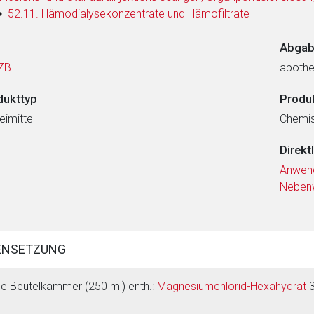
52.11. Hämodialysekonzentrate und Hämofiltrate
Abgab
ZB
apothe
dukttyp
Produ
eimittel
Chemi
Direkt
Anwen
Neben
ENSETZUNG
ne Beutelkammer (250 ml) enth.:
Magnesiumchlorid-Hexahydrat
3