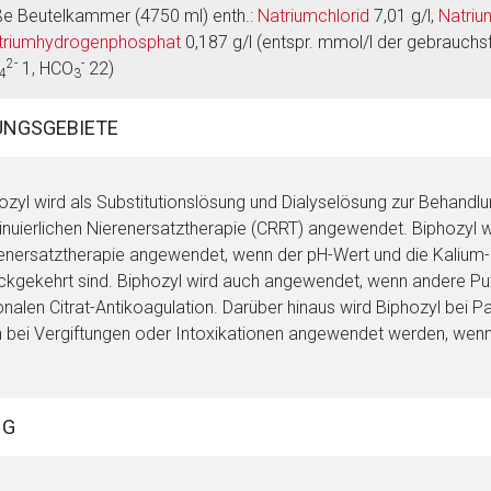
e Beutelkammer (4750 ml) enth.:
Natriumchlorid
7,01 g/l,
Natri
triumhydrogenphosphat
0,187 g/l (entspr. mmol/l der gebrauchs
2-
-
1, HCO
22)
4
3
NGSGEBIETE
ozyl wird als Substitutionslösung und Dialyselösung zur Behand
inuierlichen Nierenersatztherapie (CRRT) angewendet. Biphozyl 
enersatztherapie angewendet, wenn der pH-Wert und die Kalium
ckgekehrt sind. Biphozyl wird auch angewendet, wenn andere Puf
onalen Citrat-Antikoagulation. Darüber hinaus wird Biphozyl bei
 bei Vergiftungen oder Intoxikationen angewendet werden, wenn di
rnen Seite
ene Link öffnet eine externe Web-Seite. Für die Inhalte der exter
NG
ich. Ebenso gelten dort ggf. andere Datenschutzbestimmungen.