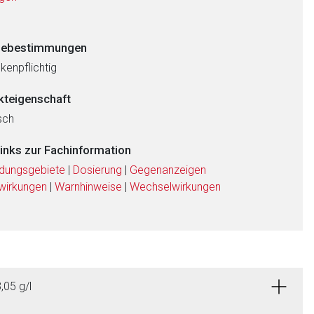
ebestimmungen
kenpflichtig
kteigenschaft
sch
links zur Fachinformation
dungsgebiete
|
Dosierung
|
Gegenanzeigen
wirkungen
|
Warnhinweise
|
Wechselwirkungen
,05 g/l