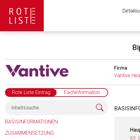
Details
Bi
Firma
Vantive He
Rote Liste Eintrag
Fachinformation
BASISIN
BASISINFORMATIONEN
Hau
ZUSAMMENSETZUNG
52. 