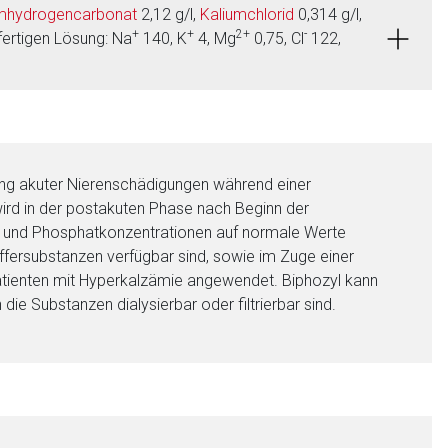
umhydrogencarbonat
2,12 g/l,
Kaliumchlorid
0,314 g/l,
+
+
2+
-
fertigen Lösung: Na
140, K
4, Mg
0,75, Cl
122,
lung akuter Nierenschädigungen während einer
wird in der postakuten Phase nach Beginn der
- und Phosphatkonzentrationen auf normale Werte
fersubstanzen verfügbar sind, sowie im Zuge einer
 Patienten mit Hyperkalzämie angewendet. Biphozyl kann
e Substanzen dialysierbar oder filtrierbar sind.
nen Web-Seite ist deren