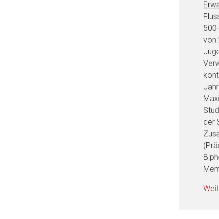
Erw
Flus
500-
von 
Juge
Verw
kont
Jahr
Maxi
Stud
der 
Zusa
(Prä
Biph
Memb
Weit