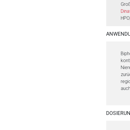
Groß
Dina
HPO
ANWENDU
Biph
kont
Nier
zurü
regi
auch
Aufruf einer exte
Der von Ihnen aufgeruf
DOSIERU
Betreiber verantwortl