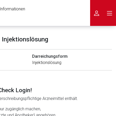
 Informationen
icken
Injektionslösung
Darreichungsform
Injektionslösung
Check Login!
rschreibungspflichtige Arzneimittel enthält.
nur zugänglich machen,
ärzte und Apotheker) angehören.
nen Web-Seite ist deren