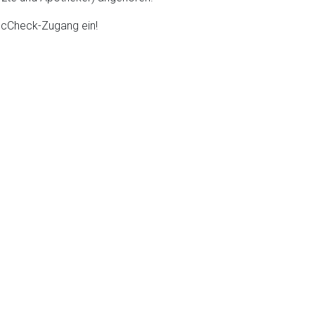
DocCheck-Zugang ein!
liste.de
Zur Seite