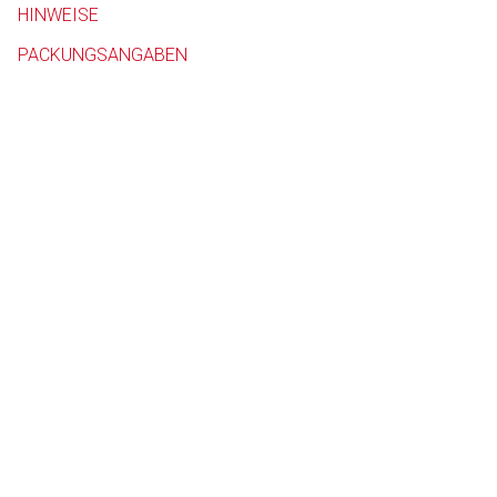
HINWEISE
Betreiber verantwortl
PACKUNGSANGABEN
to-
top-
text