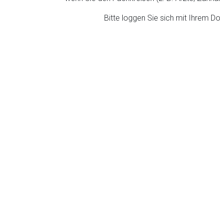
ich. Ebenso gelten dort ggf. andere Datenschutzbestimmungen.
Bitte loggen Sie sich mit Ihrem 
Zurück zur rote-