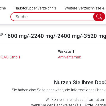
Schließen
uche
Hauptgruppenverzeichnis
Weitere Verzeichnisse &
spc.search.input.placeholder
Suche
absch
®
1600 mg/-2240 mg/-2400 mg/-3520 mg 
Wirkstoff
CILAG GmbH
Amivantamab
Nutzen Sie Ihren Doc
Sie haben eine Seite angewählt, die Informationen über ve
rnen Seite
Wir können Ihnen diese Information 
wenn Sie den Fachkreisen (z. B. Ärzte, Zahn
ene Link öffnet eine externe Web-Seite. Für die Inhalte der exter