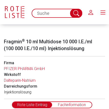
Schließen
spc.search.input.placeholder
Suche
abschicken
®
Fragmin
10 ml Multidose 10 000 I.E./ml
(100 000 I.E./10 ml) Injektionslösung
Firma
PFIZER PHARMA GmbH
Wirkstoff
Dalteparin-Natrium
Darreichungsform
In­jektionslösung
Rote Liste Eintrag
Fachinformation