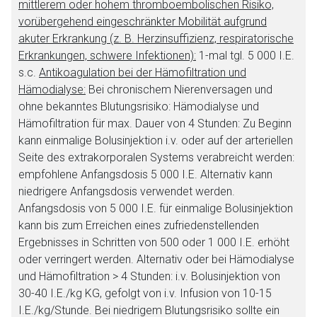
mittlerem oder hohem thromboembolischen Risiko,
vorübergehend eingeschränkter Mobilität aufgrund
akuter Erkrankung (z. B. Herzinsuffizienz, respiratorische
Erkrankungen, schwere Infektionen):
1-mal tgl. 5 000 I.E.
Aufruf einer externen Seite
s.c.
Antikoagulation bei der Hämofiltration und
Hämodialyse:
Bei chronischem Nierenversagen und
ohne bekanntes Blutungsrisiko: Hämodialyse und
Der von Ihnen aufgerufene Link öffnet eine externe Web-
Hämofiltration für max. Dauer von 4 Stunden: Zu Beginn
Seite. Für die Inhalte der externen Web-Seite ist deren
kann einmalige Bolusinjektion i.v. oder auf der arteriellen
Betreiber verantwortlich. Ebenso gelten dort ggf. andere
Seite des extrakorporalen Systems verabreicht werden:
Datenschutzbestimmungen.
empfohlene Anfangsdosis 5 000 I.E. Alternativ kann
niedrigere Anfangsdosis verwendet werden.
Anfangsdosis von 5 000 I.E. für einmalige Bolusinjektion
Zurück zur rote-liste.de
Zur Seite
kann bis zum Erreichen eines zufriedenstellenden
Ergebnisses in Schritten von 500 oder 1 000 I.E. erhöht
oder verringert werden. Alternativ oder bei Hämodialyse
und Hämofiltration > 4 Stunden: i.v. Bolusinjektion von
30-40 I.E./kg KG, gefolgt von i.v. Infusion von 10-15
I.E./kg/Stunde. Bei niedrigem Blutungsrisiko sollte ein