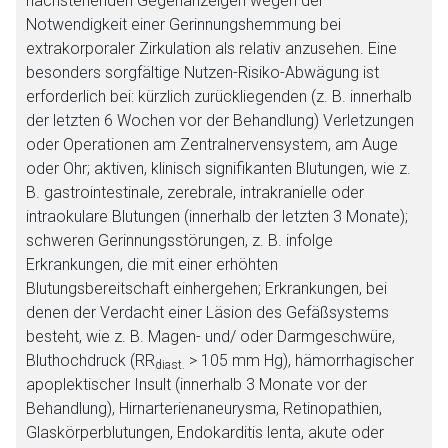
nachstehenden Gegenanzeigen wegen der
Notwendigkeit einer Gerinnungshemmung bei
extrakorporaler Zirkulation als relativ anzusehen. Eine
besonders sorgfältige Nutzen-Risiko-Abwägung ist
erforderlich bei: kürzlich zurückliegenden (z. B. innerhalb
der letzten 6 Wochen vor der Behandlung) Verletzungen
oder Operationen am Zentralnervensystem, am Auge
oder Ohr; aktiven, klinisch signifikanten Blutungen, wie z.
B. gastrointestinale, zerebrale, intrakranielle oder
intraokulare Blutungen (innerhalb der letzten 3 Monate);
schweren Gerinnungsstörungen, z. B. infolge
Erkrankungen, die mit einer erhöhten
Blutungsbereitschaft einhergehen; Erkrankungen, bei
denen der Verdacht einer Läsion des Gefäßsystems
besteht, wie z. B. Magen- und/ oder Darmgeschwüre,
Bluthochdruck (RR
> 105 mm Hg), hämorrhagischer
diast.
apoplektischer Insult (innerhalb 3 Monate vor der
Behandlung), Hirnarterienaneurysma, Retinopathien,
Glaskörperblutungen, Endokarditis lenta, akute oder