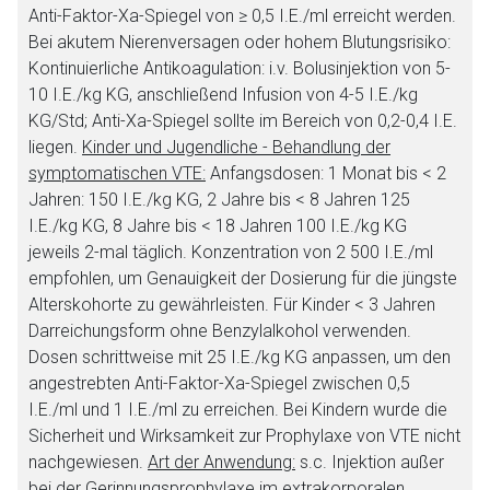
Anti-Faktor-Xa-Spiegel von ≥ 0,5 I.E./ml erreicht werden.
Bei akutem Nierenversagen oder hohem Blutungsrisiko:
Kontinuierliche Antikoagulation: i.v. Bolusinjektion von 5-
10 I.E./kg KG, anschließend Infusion von 4-5 I.E./kg
KG/Std; Anti-Xa-Spiegel sollte im Bereich von 0,2-0,4 I.E.
liegen.
Kinder und Jugendliche - Behandlung der
symptomatischen VTE:
Anfangsdosen: 1 Monat bis < 2
Jahren: 150 I.E./kg KG, 2 Jahre bis < 8 Jahren 125
I.E./kg KG, 8 Jahre bis < 18 Jahren 100 I.E./kg KG
jeweils 2-mal täglich. Konzentration von 2 500 I.E./ml
empfohlen, um Genauigkeit der Dosierung für die jüngste
Alterskohorte zu gewährleisten. Für Kinder < 3 Jahren
Darreichungsform ohne Benzylalkohol verwenden.
Dosen schrittweise mit 25 I.E./kg KG anpassen, um den
angestrebten Anti-Faktor-Xa-Spiegel zwischen 0,5
I.E./ml und 1 I.E./ml zu erreichen. Bei Kindern wurde die
Sicherheit und Wirksamkeit zur Prophylaxe von VTE nicht
nachgewiesen.
Art der Anwendung:
s.c. Injektion außer
bei der Gerinnungsprophylaxe im extrakorporalen