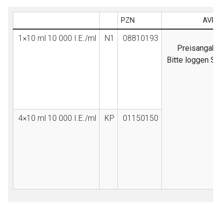
PZN
AVP (
1×10 ml 10 000 I.E./ml
N1
08810193
Preisangaben
Bitte loggen Si
4×10 ml 10 000 I.E./ml
KP
01150150
to-
top-