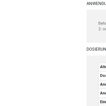
ANWENDU
Beha
2- o
Aufruf einer exte
Der von Ihnen aufgeruf
DOSIERU
Betreiber verantwortl
Alt
Do
An
An
Ei