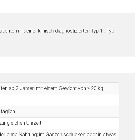
enten mit einer klinisch diagnostizierten Typ 1-, Typ
nen Web-Seite ist deren
nten ab 2 Jahren mit einem Gewicht von ≥ 20 kg
liste.de
Zur Seite
täglich
ur gleichen Uhrzeit
der ohne Nahrung; im Ganzen schlucken oder in etwas