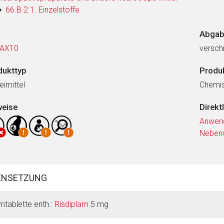
66.B.2.1. Einzelstoffe
Abgab
AX10
verschr
dukttyp
Produ
eimittel
Chemi
weise
Direkt
Anwen
Neben
ENSETZUNG
lmtablette enth.:
Risdiplam
5 mg