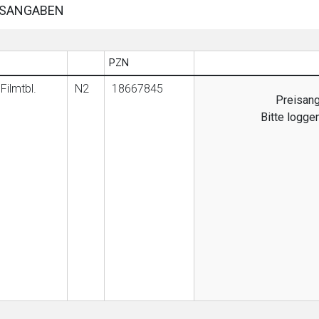
SANGABEN
PZN
Filmtbl.
N2
18667845
Preisang
Bitte logge