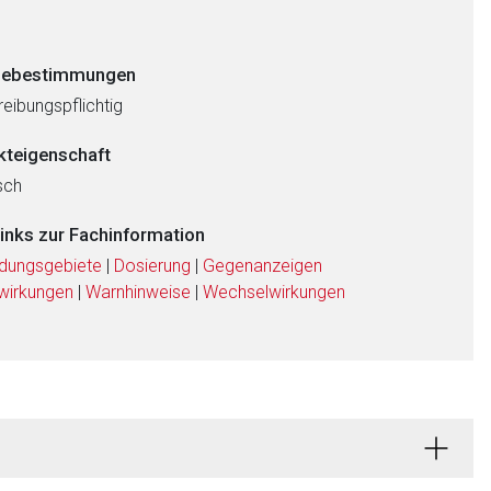
ebestimmungen
eibungspflichtig
kteigenschaft
sch
links zur Fachinformation
dungsgebiete
|
Dosierung
|
Gegenanzeigen
wirkungen
|
Warnhinweise
|
Wechselwirkungen