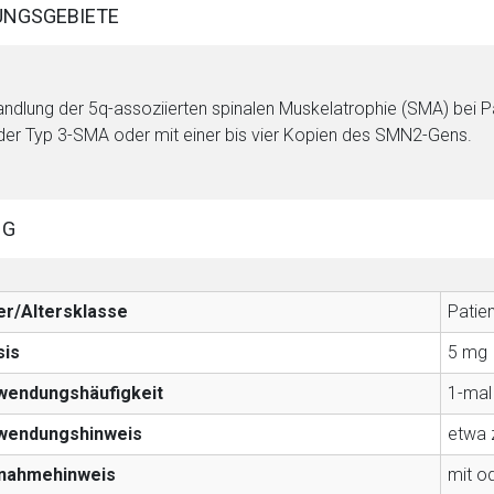
NGSGEBIETE
ndlung der 5q-assoziierten spinalen Muskelatrophie (SMA) bei Pati
der Typ 3-SMA oder mit einer bis vier Kopien des
SMN2
-Gens.
rnen Seite
ene Link öffnet eine externe Web-Seite. Für die Inhalte der exter
NG
ich. Ebenso gelten dort ggf. andere Datenschutzbestimmungen.
er/Altersklasse
Patie
Zurück zur rote-
sis
5 mg
wendungshäufigkeit
1-mal 
wendungshinweis
etwa z
nnahmehinweis
mit o