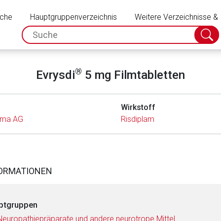
Schließen
uche
Hauptgruppenverzeichnis
Weitere Verzeichnisse &
spc.search.input.placeholder
Suche
absch
®
Evrysdi
5 mg Filmtabletten
Wirkstoff
rma AG
Risdiplam
FORMATIONEN
ptgruppen
Neuropathiepräparate und andere neurotrope Mittel