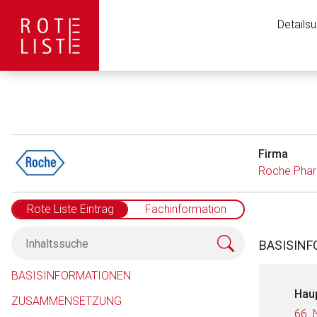
Details
Firma
Roche Pha
Rote Liste Eintrag
Fachinformation
BASISIN
BASISINFORMATIONEN
Hau
ZUSAMMENSETZUNG
66. 