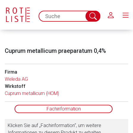
Schließen
spc.search.input.placeholder
Suche
abschicken
Cuprum metallicum praeparatum 0,4%
Firma
Weleda AG
Wirkstoff
Aufruf einer externen Seite
Cuprum metallicum (HOM)
Der von Ihnen aufgerufene Link öffnet eine externe Web-
Fachinformation
Seite. Für die Inhalte der externen Web-Seite ist deren
Betreiber verantwortlich. Ebenso gelten dort ggf. andere
Klicken Sie auf „Fachinformation“, um weitere
Datenschutzbestimmungen.
Informationen zu diesem Produkt zu erhalten.