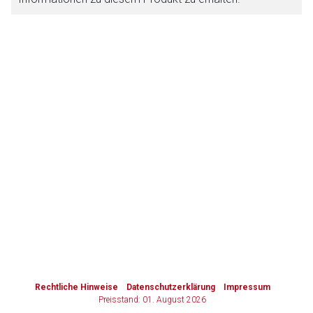
Zurück zur rote-liste.de
Zur Seite
to-
top-
text
Rechtliche Hinweise
Datenschutzerklärung
Impressum
Preisstand: 01. August 2026