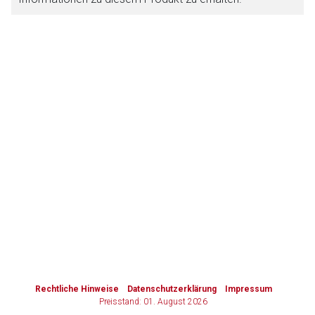
Zurück zur rote-liste.de
Zur Seite
to-
top-
text
Rechtliche Hinweise
Datenschutzerklärung
Impressum
Preisstand: 01. August 2026