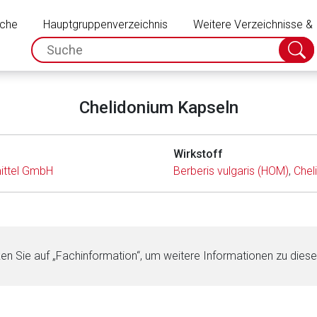
Schließen
uche
Hauptgruppenverzeichnis
Weitere Verzeichnisse &
spc.search.input.placeholder
Suche
absch
Chelidonium Kapseln
Wirkstoff
ittel GmbH
Berberis vulgaris (HOM)
,
Chel
ken Sie auf „Fachinformation“, um weitere Informationen zu dies
rnen Seite
ene Link öffnet eine externe Web-Seite. Für die Inhalte der exter