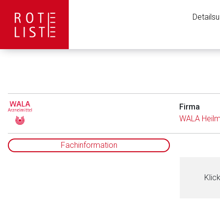
Details
Firma
WALA Heilm
Fachinformation
Klic
Aufruf einer exte
to-
Der von Ihnen aufgeruf