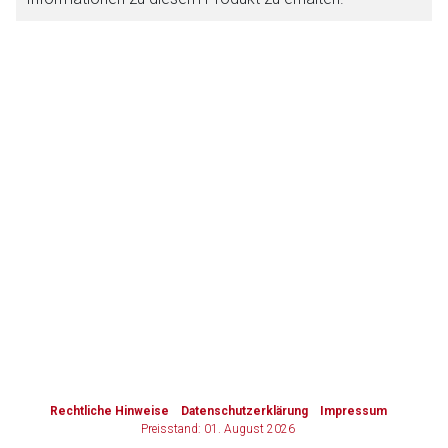
Zurück zur rote-liste.de
Zur Seite
to-
top-
text
Rechtliche Hinweise
Datenschutzerklärung
Impressum
Preisstand: 01. August 2026