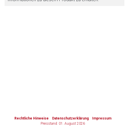
Zurück zur rote-liste.de
Zur Seite
to-
top-
text
Rechtliche Hinweise
Datenschutzerklärung
Impressum
Preisstand: 01. August 2026