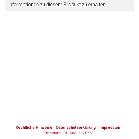
Informationen zu diesem Produkt zu erhalten.
Zurück zur rote-liste.de
Zur Seite
to-
top-
text
Rechtliche Hinweise
Datenschutzerklärung
Impressum
Preisstand: 01. August 2026