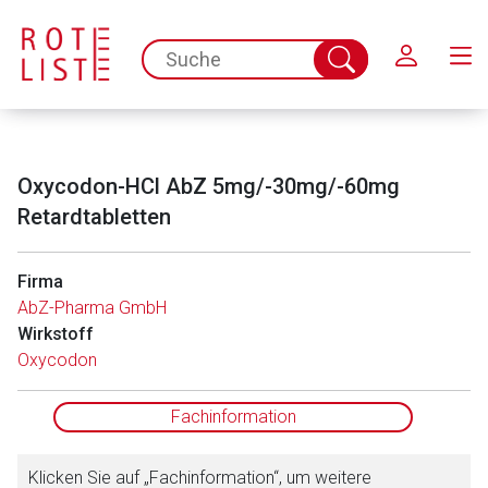
Schließen
spc.search.input.placeholder
Suche
abschicken
Oxycodon-HCl AbZ 5mg/-30mg/-60mg
Retardtabletten
Firma
AbZ-Pharma GmbH
Aufruf einer externen Seite
Wirkstoff
Oxycodon
Der von Ihnen aufgerufene Link öffnet eine externe Web-
Seite. Für die Inhalte der externen Web-Seite ist deren
Fachinformation
Betreiber verantwortlich. Ebenso gelten dort ggf. andere
Datenschutzbestimmungen.
Klicken Sie auf „Fachinformation“, um weitere