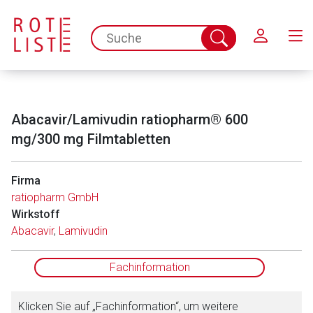
Schließen
spc.search.input.placeholder
Suche
abschicken
Abacavir/Lamivudin ratiopharm® 600
mg/300 mg Filmtabletten
Firma
ratiopharm GmbH
Aufruf einer externen Seite
Wirkstoff
Abacavir
,
Lamivudin
Der von Ihnen aufgerufene Link öffnet eine externe Web-
Seite. Für die Inhalte der externen Web-Seite ist deren
Fachinformation
Betreiber verantwortlich. Ebenso gelten dort ggf. andere
Datenschutzbestimmungen.
Klicken Sie auf „Fachinformation“, um weitere