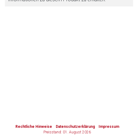
Zurück zur rote-liste.de
Zur Seite
to-
top-
text
Rechtliche Hinweise
Datenschutzerklärung
Impressum
Preisstand: 01. August 2026