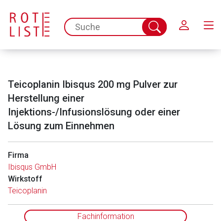
Schließen
spc.search.input.placeholder
Suche
abschicken
Teicoplanin Ibisqus 200 mg Pulver zur
Herstellung einer
Injektions-/Infusionslösung oder einer
Lösung zum Einnehmen
Aufruf einer externen Seite
Firma
Ibisqus GmbH
Der von Ihnen aufgerufene Link öffnet eine externe Web-
Wirkstoff
Seite. Für die Inhalte der externen Web-Seite ist deren
Teicoplanin
Betreiber verantwortlich. Ebenso gelten dort ggf. andere
Datenschutzbestimmungen.
Fachinformation