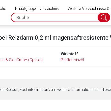
Schließen
uche
Hauptgruppenverzeichnis
Weitere Verzeichnisse &
spc.search.input.placeholder
Suche
absch
ei Reizdarm 0,2 ml magensaftresistente
Wirkstoff
nn & Cie. GmbH (Opella.)
Pfefferminzöl
ken Sie auf „Fachinformation“, um weitere Informationen zu dies
rnen Seite
ene Link öffnet eine externe Web-Seite. Für die Inhalte der exter