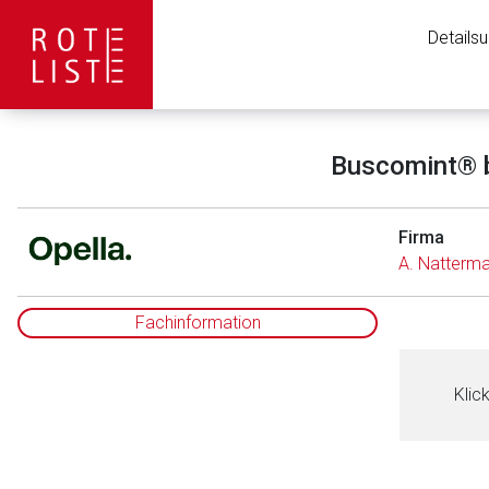
Details
Buscomint® b
Firma
A. Natterma
Fachinformation
Klic
Aufruf einer exte
to-
Der von Ihnen aufgeruf