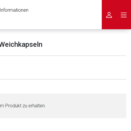
 Informationen
icken
 Weichkapseln
em Produkt zu erhalten.
nen Web-Seite ist deren