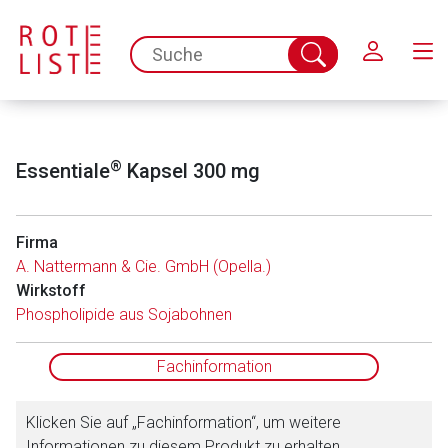
Schließen
spc.search.input.placeholder
Suche
abschicken
®
Essentiale
Kapsel 300 mg
Firma
A. Nattermann & Cie. GmbH (Opella.)
Wirkstoff
Aufruf einer externen Seite
Phospholipide aus Sojabohnen
Der von Ihnen aufgerufene Link öffnet eine externe Web-
Fachinformation
Seite. Für die Inhalte der externen Web-Seite ist deren
Betreiber verantwortlich. Ebenso gelten dort ggf. andere
Klicken Sie auf „Fachinformation“, um weitere
Datenschutzbestimmungen.
Informationen zu diesem Produkt zu erhalten.