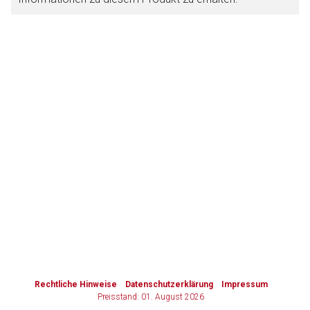
Zurück zur rote-liste.de
Zur Seite
to-
top-
text
Rechtliche Hinweise
Datenschutzerklärung
Impressum
Preisstand: 01. August 2026