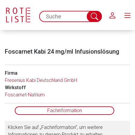
Schließen
spc.search.input.placeholder
Suche
abschicken
Foscarnet Kabi 24 mg/ml Infusionslösung
Firma
Fresenius Kabi Deutschland GmbH
Wirkstoff
Aufruf einer externen Seite
Foscarnet-Natrium
Der von Ihnen aufgerufene Link öffnet eine externe Web-
Fachinformation
Seite. Für die Inhalte der externen Web-Seite ist deren
Betreiber verantwortlich. Ebenso gelten dort ggf. andere
Klicken Sie auf „Fachinformation“, um weitere
Datenschutzbestimmungen.
Informationen zu diesem Produkt zu erhalten.