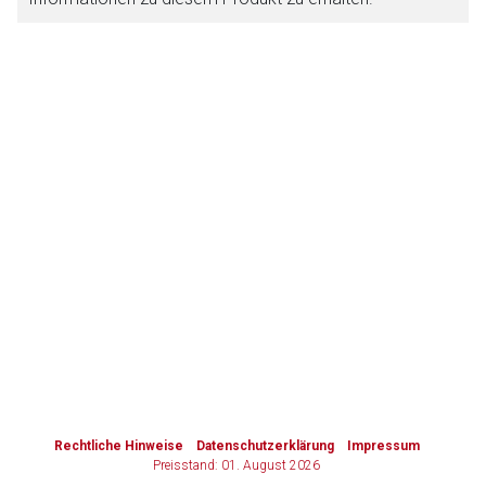
Zurück zur rote-liste.de
Zur Seite
to-
top-
text
Rechtliche Hinweise
Datenschutzerklärung
Impressum
Preisstand: 01. August 2026