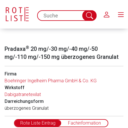
Schließen
spc.search.input.placeholder
Suche
abschicken
®
Pradaxa
20 mg/-30 mg/-40 mg/-50
mg/-110 mg/-150 mg überzogenes Granulat
Firma
Boehringer Ingelheim Pharma GmbH & Co. KG
Wirkstoff
Dabigatranetexilat
Darreichungsform
überzogenes Granulat
Rote Liste Eintrag
Fachinformation