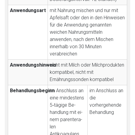
Datenschutzbestimmungen.
Anwendungsart
mit Nahrung mischen und nur mit
Apfelsaft oder den in den Hinweisen
Zurück zur rote-liste.de
Zur Seite
für die Anwendung genannten
weichen Nahrungsmitteln
anwenden, nach dem Mischen
innerhalb von 30 Minuten
verabreichen
Anwendungshinweis
nicht mit Milch oder Milchprodukten
kompatibel, nicht mit
Ernährungssonden kompatibel
Behandlungsbeginn
im Anschluss an
im Anschluss an
eine mindestens
die
5‑tägige Be­
vorhergehende
handlung mit ei­
Be­handlung
nem paren­te­ra­
len
Antikoagulans