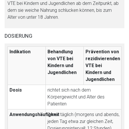
VTE bei Kindern und Jugendlichen ab dem Zeitpunkt, ab
dem sie weiche Nahrung schlucken können, bis zum
Alter von unter 18 Jahren.
DOSIERUNG
Indikation
Be­handlung
Prävention von
von VTE bei
rezidivierenden
Kindern und
VTE bei
Jugendlichen
Kindern und
Jugendlichen
Dosis
richtet sich nach dem
Aufruf einer externen Seite
Körpergewicht und Alter des
Patienten
Der von Ihnen aufgerufene Link öffnet eine externe Web-
Anwendungshäufigkeit
2-mal täglich (morgens und abends,
Seite. Für die Inhalte der externen Web-Seite ist deren
jeden Tag etwa zur gleichen Zeit,
Betreiber verantwortlich. Ebenso gelten dort ggf. andere
Dosierungsintervall: 12 Stunden)