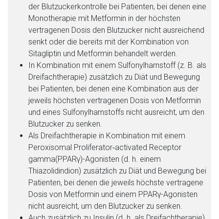
der Blutzuckerkontrolle bei Patienten, bei denen eine
Monotherapie mit Metformin in der höchsten
vertragenen Dosis den Blutzucker nicht ausreichend
senkt oder die bereits mit der Kombination von
Sitagliptin und Metformin behandelt werden.
In Kombination mit einem Sulfonylharnstoff (z. B. als
Dreifachtherapie) zusätzlich zu Diät und Bewegung
bei Patienten, bei denen eine Kombination aus der
jeweils höchsten vertragenen Dosis von Metformin
und eines Sulfonylharnstoffs nicht ausreicht, um den
Blutzucker zu senken.
Als Dreifachtherapie in Kombination mit einem
Aufruf einer externen Seite
Peroxisomal Proliferator‑activated Receptor
gamma(PPARγ)-Agonisten (d. h. einem
Thiazolidindion) zusätzlich zu Diät und Bewegung bei
Der von Ihnen aufgerufene Link öffnet eine externe Web-
Patienten, bei denen die jeweils höchste vertragene
Seite. Für die Inhalte der externen Web-Seite ist deren
Dosis von Metformin und einem PPARγ-Agonisten
Betreiber verantwortlich. Ebenso gelten dort ggf. andere
nicht ausreicht, um den Blutzucker zu senken.
Datenschutzbestimmungen.
Auch zusätzlich zu Insulin (d. h. als Dreifachtherapie)