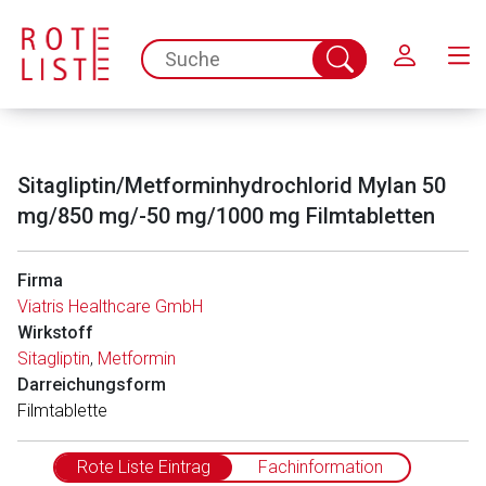
Schließen
spc.search.input.placeholder
Suche
abschicken
Sitagliptin/Metforminhydrochlorid Mylan 50
mg/850 mg/-50 mg/1000 mg Filmtabletten
Firma
Viatris Healthcare GmbH
Wirkstoff
Sitagliptin
,
Metformin
Darreichungsform
Film­ta­blet­te
Rote Liste Eintrag
Fachinformation