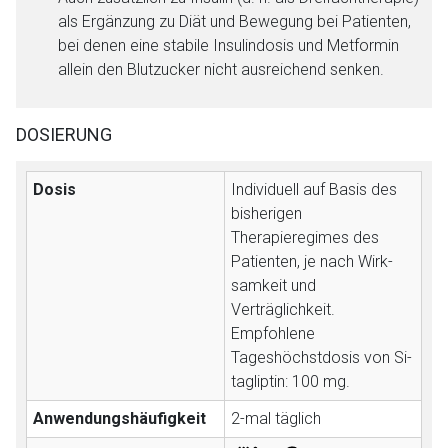
als Ergänzung zu Diät und Bewegung bei Patienten,
Zurück zur rote-liste.de
Zur Seite
bei denen eine stabile Insulindosis und Metformin
allein den Blutzucker nicht ausreichend senken.
DOSIERUNG
Dosis
Individuell auf Ba­sis des
bisherigen
Therapieregimes des
Patienten, je nach Wirk­
samkeit und
Verträglichkeit.
Empfohlene
Tageshöchstdosis von Si­
ta­glip­tin: 100 mg.
Anwendungshäufigkeit
2-mal täglich