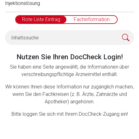
Betreiber verantwortlich. Ebenso gelten dort ggf. andere
Injektionslösung
Datenschutzbestimmungen.
Rote Liste Eintrag
Fachinformation
Zurück zur rote-liste.de
Zur Seite
Nutzen Sie Ihren DocCheck Login!
Sie haben eine Seite angewählt, die Informationen über
verschreibungspflichtige Arzneimittel enthält.
Wir können Ihnen diese Information nur zugänglich machen,
wenn Sie den Fachkreisen (z. B. Ärzte, Zahnärzte und
Apotheker) angehören.
Bitte loggen Sie sich mit Ihrem DocCheck-Zugang ein!