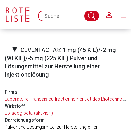
Schließen
spc.search.input.placeholder
Suche
abschicken
▼
CEVENFACTA® 1 mg (45 KIE)/-2 mg
(90 KIE)/-5 mg (225 KIE) Pulver und
Lösungsmittel zur Herstellung einer
Injektionslösung
Firma
Laboratoire Français du fractionnement et des Biotechnologies
Aufruf einer externen Seite
Wirkstoff
Eptacog beta (aktiviert)
Der von Ihnen aufgerufene Link öffnet eine externe Web-
Darreichungsform
Seite. Für die Inhalte der externen Web-Seite ist deren
Pulver und Lösungsmittel zur Herstellung einer