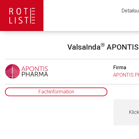
Details
®
ValsaInda
APONTIS
Firma
APONTIS P
Fachinformation
Klic
Aufruf einer exte
to-
Der von Ihnen aufgeruf