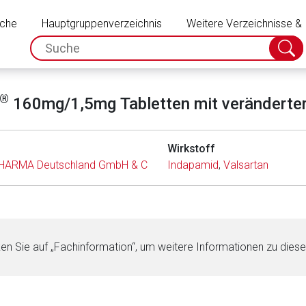
Schließen
uche
Hauptgruppenverzeichnis
Weitere Verzeichnisse &
spc.search.input.placeholder
Suche
absch
®
160mg/1,5mg Tabletten mit veränderter
Wirkstoff
HARMA Deutschland GmbH & Co. KG
Indapamid
,
Valsartan
ken Sie auf „Fachinformation“, um weitere Informationen zu dies
rnen Seite
ene Link öffnet eine externe Web-Seite. Für die Inhalte der exter