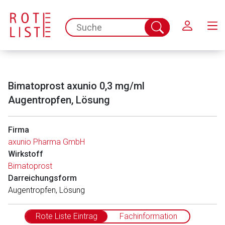
Schließen
spc.search.input.placeholder
Suche
abschicken
Bimatoprost axunio 0,3 mg/ml
Augentropfen, Lösung
Firma
axunio Pharma GmbH
Wirkstoff
Bimatoprost
Darreichungsform
Augentropfen, Lösung
Rote Liste Eintrag
Fachinformation