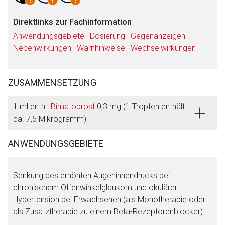
Direktlinks zur Fachinformation
Anwendungsgebiete
|
Dosierung
|
Gegenanzeigen
Nebenwirkungen
|
Warnhinweise
|
Wechselwirkungen
ZUSAMMENSETZUNG
1 ml enth.:
Bimatoprost
0,3 mg (1 Tropfen enthält
Aufruf einer externen Seite
ca. 7,5 Mikrogramm)
Der von Ihnen aufgerufene Link öffnet eine externe Web-
ANWENDUNGSGEBIETE
Seite. Für die Inhalte der externen Web-Seite ist deren
Betreiber verantwortlich. Ebenso gelten dort ggf. andere
Senkung des erhöhten Augeninnendrucks bei
Datenschutzbestimmungen.
chronischem Offenwinkelglaukom und okulärer
Hypertension bei Erwachsenen (als Monotherapie oder
Zurück zur rote-liste.de
Zur Seite
als Zusatztherapie zu einem Beta-Rezeptorenblocker).