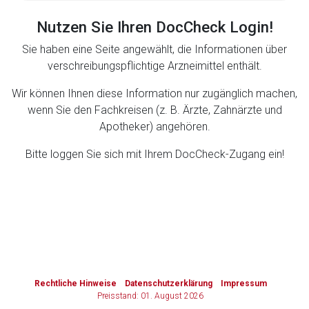
Nutzen Sie Ihren DocCheck Login!
Zurück zur rote-liste.de
Zur Seite
Sie haben eine Seite angewählt, die Informationen über
verschreibungspflichtige Arzneimittel enthält.
Wir können Ihnen diese Information nur zugänglich machen,
wenn Sie den Fachkreisen (z. B. Ärzte, Zahnärzte und
Apotheker) angehören.
Bitte loggen Sie sich mit Ihrem DocCheck-Zugang ein!
to-
top-
text
Rechtliche Hinweise
Datenschutzerklärung
Impressum
Preisstand: 01. August 2026