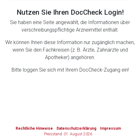
Nutzen Sie Ihren DocCheck Login!
Zurück zur rote-liste.de
Zur Seite
Sie haben eine Seite angewählt, die Informationen über
verschreibungspflichtige Arzneimittel enthält.
Wir können Ihnen diese Information nur zugänglich machen,
wenn Sie den Fachkreisen (z. B. Ärzte, Zahnärzte und
Apotheker) angehören.
Bitte loggen Sie sich mit Ihrem DocCheck-Zugang ein!
to-
top-
text
Rechtliche Hinweise
Datenschutzerklärung
Impressum
Preisstand: 01. August 2026