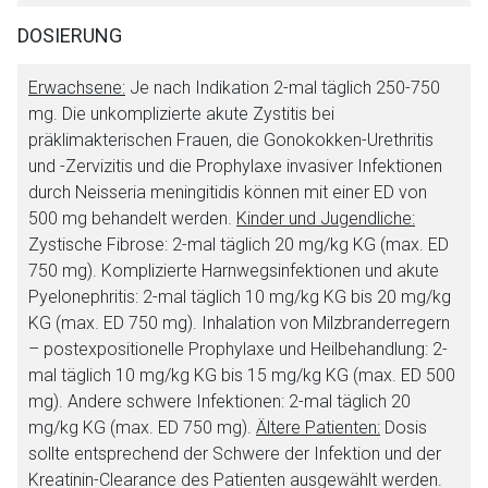
DOSIERUNG
Aufruf einer externen Seite
Erwachsene:
Je nach Indikation 2-mal täglich 250-750
mg. Die unkomplizierte akute Zystitis bei
Der von Ihnen aufgerufene Link öffnet eine externe Web-
präklimakterischen Frauen, die Gonokokken-Urethritis
Seite. Für die Inhalte der externen Web-Seite ist deren
und -Zervizitis und die Prophylaxe invasiver Infektionen
Betreiber verantwortlich. Ebenso gelten dort ggf. andere
durch
Neisseria meningitidis
können mit einer ED von
Datenschutzbestimmungen.
500 mg behandelt werden.
Kinder und Jugendliche:
Zystische Fibrose: 2-mal täglich 20 mg/kg KG (max. ED
750 mg). Komplizierte Harnwegsinfektionen und akute
Zurück zur rote-liste.de
Zur Seite
Pyelonephritis: 2-mal täglich 10 mg/kg KG bis 20 mg/kg
KG (max. ED 750 mg). Inhalation von Milzbranderregern
– postexpositionelle Prophylaxe und Heilbehandlung: 2-
mal täglich 10 mg/kg KG bis 15 mg/kg KG (max. ED 500
mg). Andere schwere Infektionen: 2-mal täglich 20
mg/kg KG (max. ED 750 mg).
Ältere Patienten:
Dosis
sollte entsprechend der Schwere der Infektion und der
Kreatinin-Clearance des Patienten ausgewählt werden.