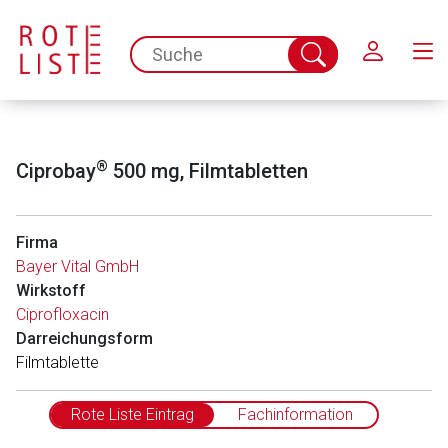
Schließen
spc.search.input.placeholder
Suche
abschicken
®
Ciprobay
500 mg, Filmtabletten
Firma
Bayer Vital GmbH
Wirkstoff
Ciprofloxacin
Darreichungsform
Filmtablette
Rote Liste Eintrag
Fachinformation