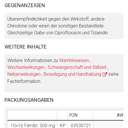
GEGENANZEIGEN
Überempfindlichkeit gegen den Wirkstoff, andere
Chinolone oder einen der sonstigen Bestandteile.
Gleichzeitige Gabe von Ciprofloxacin und Tizanidin.
WEITERE INHALTE
Weitere Informationen zu
Warnhinweisen
,
Wechselwirkungen
,
Schwangerschaft und Stillzeit
,
Nebenwirkungen
,
Beseitigung und Handhabung
siehe
Fachinformation.
PACKUNGSANGABEN
PZN
AVP (
10×16 Filmtbl. 500 mg
KP
03530721