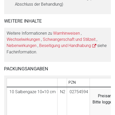
Abschluss der Behandlung)
WEITERE INHALTE
Weitere Informationen zu
Warnhinweisen
,
Wechselwirkungen
,
Schwangerschaft und Stillzeit
,
Nebenwirkungen
,
Beseitigung und Handhabung
siehe
Fachinformation.
PACKUNGSANGABEN
PZN
10 Salbengaze 10×10 cm
N2
02754594
Preisanga
Bitte loggen