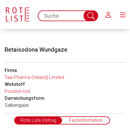
Schließen
spc.search.input.placeholder
Suche
abschicken
Betaisodona Wundgaze
Firma
Taw Pharma (Ireland) Limited
Wirkstoff
Povidon-Iod
Darreichungsform
Salbengaze
Rote Liste Eintrag
Fachinformation