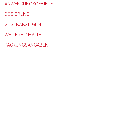
ANWENDUNGSGEBIETE
Betreiber verantwortl
DOSIERUNG
GEGENANZEIGEN
WEITERE INHALTE
PACKUNGSANGABEN
to-
top-
text