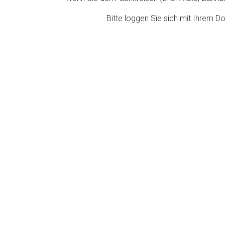
ich. Ebenso gelten dort ggf. andere Datenschutzbestimmungen.
Bitte loggen Sie sich mit Ihrem 
Zurück zur rote-