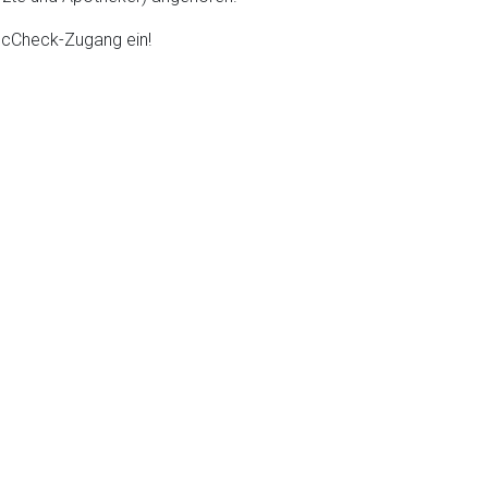
DocCheck-Zugang ein!
liste.de
Zur Seite