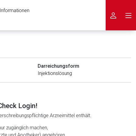
 Informationen
icken
Darreichungsform
Injektionslösung
Check Login!
rschreibungspflichtige Arzneimittel enthält.
nur zugänglich machen,
ärzte und Apotheker) angehören.
nen Web-Seite ist deren