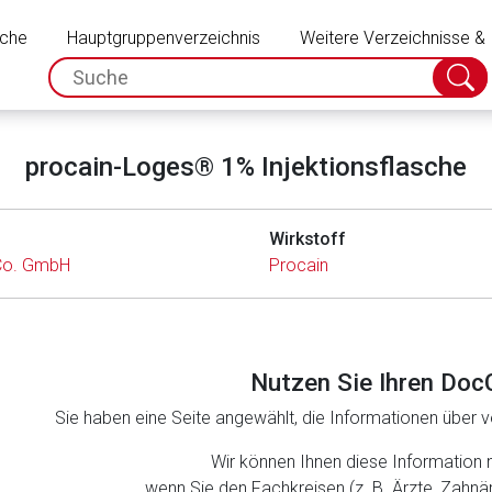
Schließen
uche
Hauptgruppenverzeichnis
Weitere Verzeichnisse &
spc.search.input.placeholder
Suche
absch
procain-Loges® 1% Injektionsflasche
Wirkstoff
Co. GmbH
Procain
Nutzen Sie Ihren Doc
Sie haben eine Seite angewählt, die Informationen über ve
rnen Seite
Wir können Ihnen diese Information 
wenn Sie den Fachkreisen (z. B. Ärzte, Zahn
ene Link öffnet eine externe Web-Seite. Für die Inhalte der exter