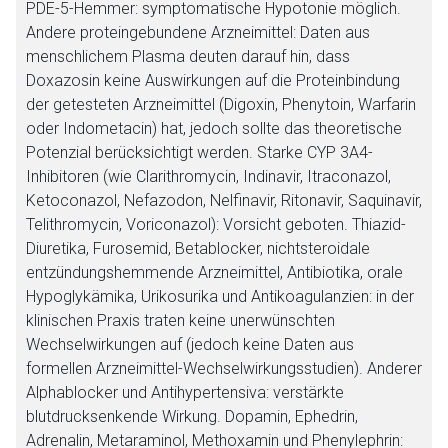
PDE-5-Hemmer: symptomatische Hypotonie möglich.
Andere proteingebundene Arzneimittel: Daten aus
menschlichem Plasma deuten darauf hin, dass
Doxazosin keine Auswirkungen auf die Proteinbindung
der getesteten Arzneimittel (Digoxin, Phenytoin, Warfarin
oder Indometacin) hat, jedoch sollte das theoretische
Potenzial berücksichtigt werden. Starke CYP 3A4-
Inhibitoren (wie Clarithromycin, Indinavir, Itraconazol,
Ketoconazol, Nefazodon, Nelfinavir, Ritonavir, Saquinavir,
Telithromycin, Voriconazol): Vorsicht geboten. Thiazid-
Aufruf einer externen Seite
Diuretika, Furosemid, Betablocker, nichtsteroidale
entzündungshemmende Arzneimittel, Antibiotika, orale
Hypoglykämika, Urikosurika und Antikoagulanzien: in der
Der von Ihnen aufgerufene Link öffnet eine externe Web-
klinischen Praxis traten keine unerwünschten
Seite. Für die Inhalte der externen Web-Seite ist deren
Wechselwirkungen auf (jedoch keine Daten aus
Betreiber verantwortlich. Ebenso gelten dort ggf. andere
formellen Arzneimittel-Wechselwirkungsstudien). Anderer
Datenschutzbestimmungen.
Alphablocker und Antihypertensiva: verstärkte
blutdrucksenkende Wirkung. Dopamin, Ephedrin,
Zurück zur rote-liste.de
Zur Seite
Adrenalin, Metaraminol, Methoxamin und Phenylephrin: