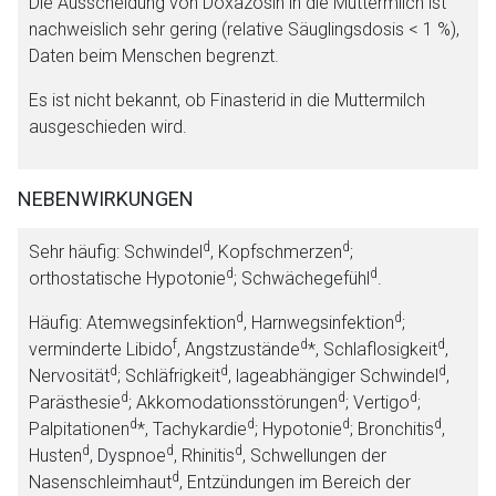
Die Ausscheidung von Doxazosin in die Muttermilch ist
nachweislich sehr gering (relative Säuglingsdosis < 1 %),
Daten beim Menschen begrenzt.
Es ist nicht bekannt, ob Finasterid in die Muttermilch
ausgeschieden wird.
NEBENWIRKUNGEN
d
d
Sehr häufig: Schwindel
, Kopfschmerzen
;
d
d
o
rthostatische Hypotonie
;
Schwächegefühl
.
d
d
H
äufig: Atemwegsinfektion
, Harnwegsinfektion
;
f
d
d
v
erminderte Libido
, Angstzustände
*, Schlaflosigkeit
,
d
d
d
Nervosität
;
Schläfrigkeit
, lageabhängiger Schwindel
,
d
d
d
Parästhesie
;
Akkomodationsstörungen
;
Vertigo
;
d
d
d
d
Palpitationen
*, Tachykardie
;
Hypotonie
;
Bronchitis
,
d
d
d
Husten
, Dyspnoe
, Rhinitis
, Schwellungen der
d
Nasenschleimhaut
, Entzündungen im Bereich der