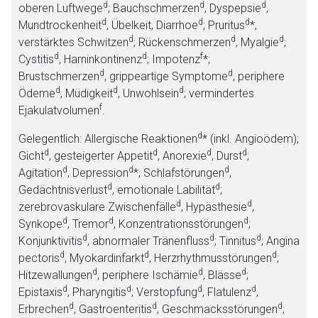
d
d
d
oberen Luftwege
;
Bauchschmerzen
, Dyspepsie
,
d
d
d
Mundtrockenheit
, Übelkeit, Diarrhoe
;
Pruritus
*,
d
d
d
verstärktes Schwitzen
;
Rückenschmerzen
, Myalgie
;
d
d
f
Cystitis
, Harninkontinenz
;
Impotenz
*
;
d
d
Brustschmerzen
, grippeartige Symptome
, periphere
d
d
d
Ödeme
, Müdigkeit
, Unwohlsein
; v
ermindertes
f
Ejakulatvolumen
.
d
Gelegentlich: Allergische Reaktionen
* (inkl. Angioödem);
d
d
d
d
Gicht
, gesteigerter Appetit
, Anorexie
, Durst
;
d
d
d
Agitation
, Depression
*, Schlafstörungen
,
d
d
Gedächtnisverlust
, emotionale Labilität
;
d
d
zerebrovaskulare Zwischenfälle
, Hypästhesie
,
d
d
d
Synkope
, Tremor
, Konzentrationsstörungen
;
d
d
d
Konjunktivitis
, abnormaler Tränenfluss
; Tinnitus
; Angina
d
d
d
pectoris
, Myokardinfarkt
, Herzrhythmusstörungen
;
d
d
d
Hitzewallungen
, periphere Ischämie
, Blässe
;
d
d
d
d
Epistaxis
, Pharyngitis
; Verstopfung
, Flatulenz
,
d
d
d
Erbrechen
, Gastroenteritis
, Geschmacksstörungen
;