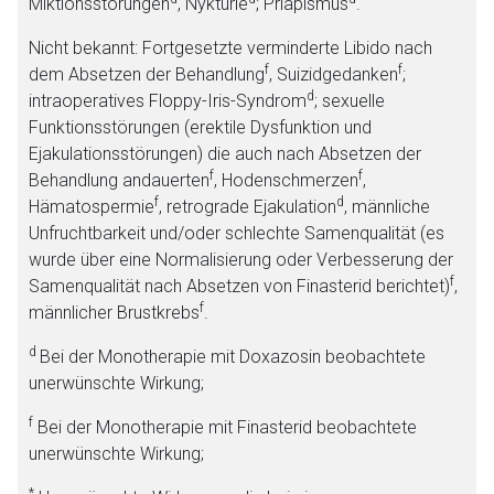
Miktionsstörungen
, Nykturie
; Priapismus
.
Nicht bekannt: Fortgesetzte verminderte Libido nach
f
f
dem Absetzen der Behandlung
, Suizidgedanken
;
d
intraoperatives Floppy-Iris-Syndrom
; sexuelle
Funktionsstörungen (erektile Dysfunktion und
Ejakulationsstörungen) die auch nach Absetzen der
f
f
Behandlung andauerten
, Hodenschmerzen
,
f
d
Hämatospermie
, retrograde Ejakulation
, männliche
Unfruchtbarkeit und/oder schlechte Samenqualität (es
wurde über eine Normalisierung oder Verbesserung der
f
Samenqualität nach Absetzen von Finasterid berichtet)
,
f
männlicher Brustkrebs
.
d
Bei der Monotherapie mit Doxazosin beobachtete
unerwünschte Wirkung;
f
Bei der Monotherapie mit Finasterid beobachtete
unerwünschte Wirkung;
*