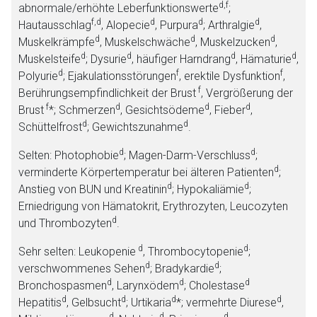
d,f
abnormale/erhöhte Leberfunktionswerte
;
f,d
d
d
d
Hautausschlag
, Alopecie
, Purpura
; Arthralgie
,
d
d
d
Muskelkrämpfe
, Muskelschwäche
, Muskelzucken
,
d
d
d
d
Muskelsteife
; Dysurie
, häufiger Harndrang
, Hämaturie
,
d
f
f
Polyurie
; Ejakulationsstörungen
, erektile Dysfunktion
,
f
Berührungsempfindlichkeit der Brust
, Vergrößerung der
f
d
d
d
Brust
*; Schmerzen
, Gesichtsödeme
, Fieber
,
d
d
Schüttelfrost
; Gewichtszunahme
.
d
d
Selten: Photophobie
; Magen-Darm-Verschluss
;
d
verminderte Körpertemperatur bei älteren Patienten
;
d
d
Anstieg von BUN und Kreatinin
; Hypokaliämie
;
Erniedrigung von Hämatokrit, Erythrozyten, Leucozyten
d
und Thrombozyten
.
d
d
Sehr selten: Leukopenie
, Thrombocytopenie
;
d
d
verschwommenes Sehen
; Bradykardie
;
d
d
d
Bronchospasmen
, Larynxödem
; Cholestase
d
d
d
d
Hepatitis
, Gelbsucht
; Urtikaria
*; vermehrte Diurese
,
d
d
d