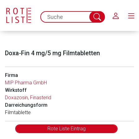
Schließen
spc.search.input.placeholder
Suche
abschicken
Doxa-Fin 4 mg/5 mg Filmtabletten
Firma
MIP Pharma GmbH
Wirkstoff
Doxazosin
,
Finasterid
Darreichungsform
Filmtablette
Rote Liste Eintrag