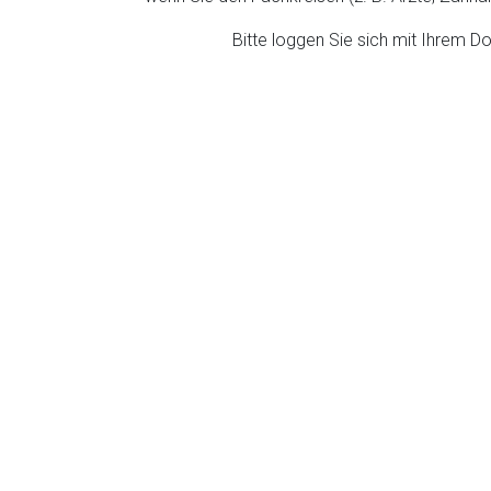
ich. Ebenso gelten dort ggf. andere Datenschutzbestimmungen.
Bitte loggen Sie sich mit Ihrem 
Zurück zur rote-