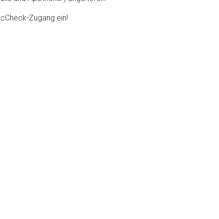
DocCheck-Zugang ein!
liste.de
Zur Seite