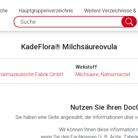
Schließen
uche
Hauptgruppenverzeichnis
Weitere Verzeichnisse &
spc.search.input.placeholder
Suche
absch
KadeFlora® Milchsäureovula
Wirkstoff
harmazeutische Fabrik GmbH
Milchsäure
,
Natriumlactat
Nutzen Sie Ihren Doc
Sie haben eine Seite angewählt, die Informationen über ve
rnen Seite
Wir können Ihnen diese Information 
wenn Sie den Fachkreisen (z. B. Ärzte, Zahn
ene Link öffnet eine externe Web-Seite. Für die Inhalte der exter