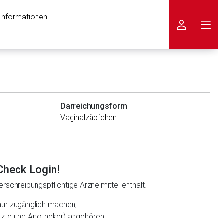
 Informationen
icken
Darreichungsform
Vaginalzäpfchen
Check Login!
rschreibungspflichtige Arzneimittel enthält.
nur zugänglich machen,
ärzte und Apotheker) angehören.
nen Web-Seite ist deren