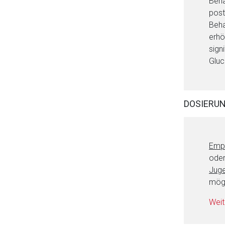
Beha
post
Beha
erhö
Aufruf einer exte
sign
Gluc
Der von Ihnen aufgeruf
Betreiber verantwortl
DOSIERU
Empf
oder
Juge
mögl
Weit