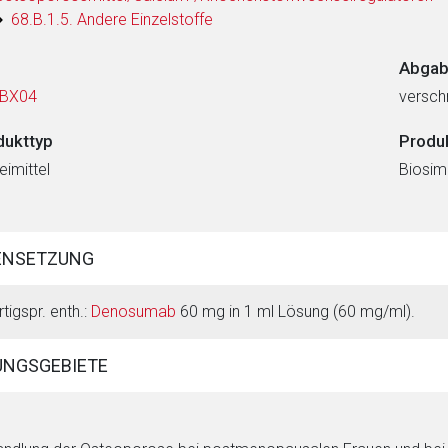
68.B.1.5. Andere Einzelstoffe
Abgab
BX04
verschr
dukttyp
Produ
eimittel
Biosimi
ENSETZUNG
rtigspr. enth.:
Denosumab
60 mg in 1 ml Lösung (60 mg/ml).
NGSGEBIETE