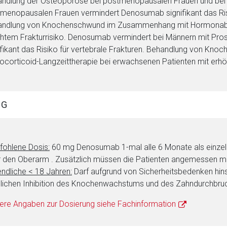
ndlung der Osteoporose bei postmenopausalen Frauen und bei M
menopausalen Frauen vermindert Denosumab signifikant das Risiko
ndlung von Knochenschwund im Zusammenhang mit Hormonablat
htem Frakturrisiko. Denosumab vermindert bei Männern mit Pro
rnen Seite
ifikant das Risiko für vertebrale Frakturen. Behandlung von 
ocorticoid-Langzeittherapie bei erwachsenen Patienten mit erhö
ene Link öffnet eine externe Web-Seite. Für die Inhalte der exter
ich. Ebenso gelten dort ggf. andere Datenschutzbestimmungen.
NG
Zurück zur rote-
ohlene Dosis:
60 mg Denosumab 1-mal alle 6 Monate als einzelne
 den Oberarm . Zusätzlich müssen die Patienten angemessen mi
ndliche < 18 Jahren:
Darf aufgrund von Sicherheitsbedenken hins
ichen Inhibition des Knochenwachstums und des Zahndurchbru
ere Angaben zur Dosierung siehe Fachinformation