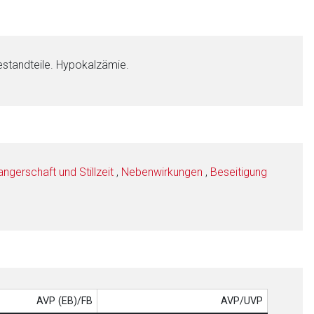
estandteile. Hypokalzämie.
gerschaft und Stillzeit
,
Nebenwirkungen
,
Beseitigung
AVP (EB)/FB
AVP/UVP