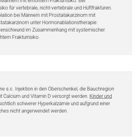
ännern mit erhöhtem Frakturrisiko. Bei
 für vertebrale, nicht-vertebrale und Hüftfrakturen.
ion bei Männern mit Prostatakarzinom mit
statakarzinom unter Hormonablationstherapie
Knochenschwund im Zusammenhang mit systemischer
htem Frakturrisiko.
nen Web-Seite ist deren
liste.de
Zur Seite
 s.c. Injektion in den Oberschenkel, die Bauchregion
t Calcium und Vitamin D versorgt werden.
Kinder und
ichtlich schwerer Hyperkalzämie und aufgrund einer
ches nicht angerwendet werden.