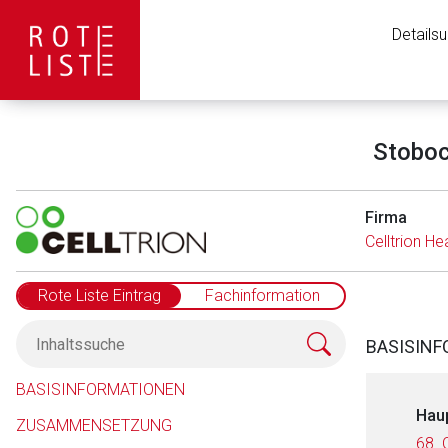
Details
Stoboc
Firma
Celltrion H
Rote Liste Eintrag
Fachinformation
BASISIN
BASISINFORMATIONEN
Hau
ZUSAMMENSETZUNG
68. 