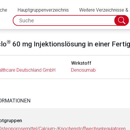
Schließen
uche
Hauptgruppenverzeichnis
Weitere Verzeichnisse &
spc.search.input.placeholder
Suche
absch
®
lo
60 mg Injektionslösung in einer Fertig
Wirkstoff
ealthcare Deutschland GmbH
Denosumab
FORMATIONEN
ptgruppen
Osteoporosemittel/Calcium-/Knochenstoffwechselregulatoren