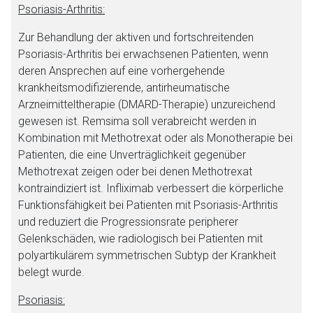
Psoriasis-Arthritis:
Betreiber verantwortlich. Ebenso gelten dort ggf. andere
Datenschutzbestimmungen.
Zur Behandlung der aktiven und fortschreitenden
Psoriasis-Arthritis bei erwachsenen Patienten, wenn
deren Ansprechen auf eine vorhergehende
Zurück zur rote-liste.de
Zur Seite
krankheitsmodifizierende, antirheumatische
Arzneimitteltherapie (DMARD-Therapie) unzureichend
gewesen ist. Remsima soll verabreicht werden in
Kombination mit Methotrexat oder als Monotherapie bei
Patienten, die eine Unverträglichkeit gegenüber
Methotrexat zeigen oder bei denen Methotrexat
kontraindiziert ist. Infliximab verbessert die körperliche
Funktionsfähigkeit bei Patienten mit Psoriasis-Arthritis
und reduziert die Progressionsrate peripherer
Gelenkschäden, wie radiologisch bei Patienten mit
polyartikulärem symmetrischen Subtyp der Krankheit
belegt wurde.
Psoriasis: