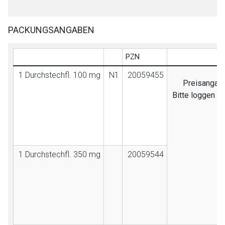
PACKUNGSANGABEN
PZN
1 Durchstechfl. 100 mg
N1
20059455
Preisangabe
Bitte loggen S
1 Durchstechfl. 350 mg
20059544