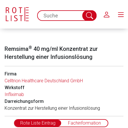
Schließen
spc.search.input.placeholder
Suche
abschicken
®
Remsima
40 mg/ml Konzentrat zur
Herstellung einer Infusionslösung
Firma
Celltrion Healthcare Deutschland GmbH
Wirkstoff
Infliximab
Darreichungsform
Konzentrat zur Herstellung einer Infusionslösung
Rote Liste Eintrag
Fachinformation