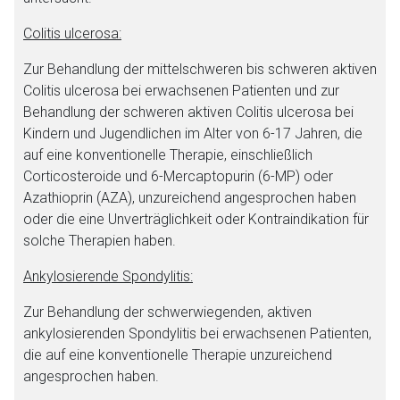
Colitis ulcerosa:
Zur Behandlung der mittelschweren bis schweren aktiven
Colitis ulcerosa bei erwachsenen Patienten und zur
Behandlung der schweren aktiven Colitis ulcerosa bei
Kindern und Jugendlichen im Alter von 6-17 Jahren, die
auf eine konventionelle Therapie, einschließlich
Corticosteroide und 6-Mercaptopurin (6-MP) oder
Azathioprin (AZA), unzureichend angesprochen haben
oder die eine Unverträglichkeit oder Kontraindikation für
solche Therapien haben.
Ankylosierende Spondylitis:
Zur Behandlung der schwerwiegenden, aktiven
Aufruf einer externen Seite
ankylosierenden Spondylitis bei erwachsenen Patienten,
die auf eine konventionelle Therapie unzureichend
Der von Ihnen aufgerufene Link öffnet eine externe Web-
angesprochen haben.
Seite. Für die Inhalte der externen Web-Seite ist deren