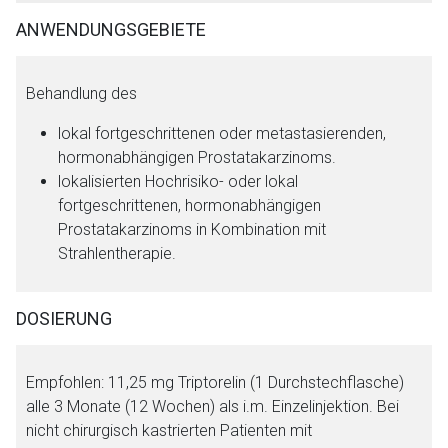
Aufruf einer externen Seite
ANWENDUNGSGEBIETE
Der von Ihnen aufgerufene Link öffnet eine externe Web-
Behandlung des
Seite. Für die Inhalte der externen Web-Seite ist deren
Betreiber verantwortlich. Ebenso gelten dort ggf. andere
lokal fortgeschrittenen oder metastasierenden,
Datenschutzbestimmungen.
hormonabhängigen Prostatakarzinoms.
lokalisierten Hochrisiko- oder lokal
fortgeschrittenen, hormonabhängigen
Zurück zur rote-liste.de
Zur Seite
Prostatakarzinoms in Kombination mit
Strahlentherapie.
DOSIERUNG
Empfohlen: 11,25 mg Triptorelin (1 Durchstechflasche)
alle 3 Monate (12 Wochen) als i.m. Einzelinjektion. Bei
nicht chirurgisch kastrierten Patienten mit