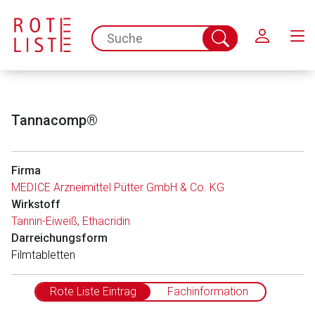
Schließen
spc.search.input.placeholder
Suche
abschicken
Tannacomp®
Firma
MEDICE Arzneimittel Pütter GmbH & Co. KG
Wirkstoff
Tannin-Eiweiß
,
Ethacridin
Darreichungsform
Filmtabletten
Rote Liste Eintrag
Fachinformation