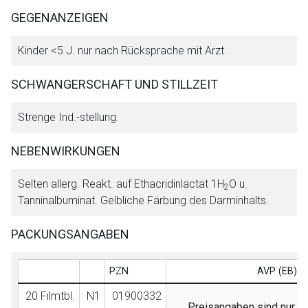
GEGENANZEIGEN
Kinder <5 J. nur nach Rücksprache mit Arzt.
SCHWANGERSCHAFT UND STILLZEIT
Strenge Ind.-stellung.
NEBENWIRKUNGEN
Selten allerg. Reakt. auf Ethacridinlactat 1H
O u.
2
Tanninalbuminat. Gelbliche Färbung des Darminhalts.
PACKUNGSANGABEN
PZN
AVP (EB)/F
20 Filmtbl.
N1
01900332
Preisangaben sind nur fü