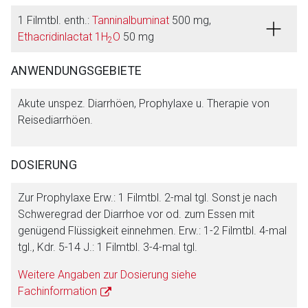
1 Filmtbl. enth.:
Tanninalbuminat
500 mg,
Aufruf einer externen Seite
Ethacridinlactat 1H
O
50 mg
2
ANWENDUNGSGEBIETE
Der von Ihnen aufgerufene Link öffnet eine externe Web-
Seite. Für die Inhalte der externen Web-Seite ist deren
Akute unspez. Diarrhöen, Prophylaxe u. Therapie von
Betreiber verantwortlich. Ebenso gelten dort ggf. andere
Reisediarrhöen.
Datenschutzbestimmungen.
DOSIERUNG
Zurück zur rote-liste.de
Zur Seite
Zur Prophylaxe Erw.: 1 Filmtbl. 2-mal tgl. Sonst je nach
Schweregrad der Diarrhoe vor od. zum Essen mit
genügend Flüssigkeit einnehmen. Erw.: 1-2 Filmtbl. 4-mal
tgl., Kdr. 5-14 J.: 1 Filmtbl. 3-4-mal tgl.
Weitere Angaben zur Dosierung siehe
Fachinformation