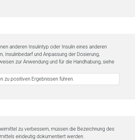
inen anderen Insulintyp oder Insulin eines anderen
n, Insulinbedarf und Anpassung der Dosierung,
inweisen zur Anwendung und für die Handhabung, siehe
n zu positiven Ergebnissen führen.
nen Web-Seite ist deren
neimittel zu verbessern, müssen die Bezeichnung des
liste.de
Zur Seite
ittels eindeutig dokumentiert werden.