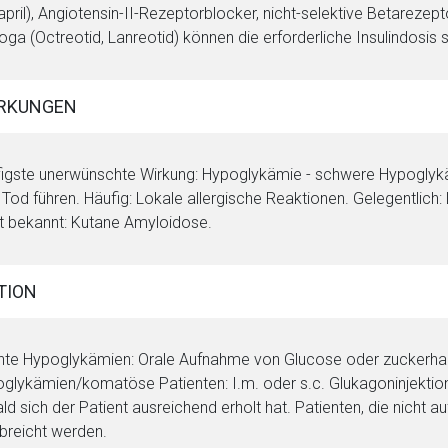
april), Angiotensin-II-Rezeptorblocker, nicht-selektive Betareze
oga (Octreotid, Lanreotid) können die erforderliche Insulindosis
RKUNGEN
igste unerwünschte Wirkung: Hypoglykämie - schwere Hypoglykä
Tod führen. Häufig: Lokale allergische Reaktionen. Gelegentlich: 
t bekannt: Kutane Amyloidose.
TION
hte Hypoglykämien: Orale Aufnahme von Glucose oder zuckerhal
glykämien/komatöse Patienten: I.m. oder s.c. Glukagoninjektion
ld sich der Patient ausreichend erholt hat. Patienten, die nicht 
breicht werden.