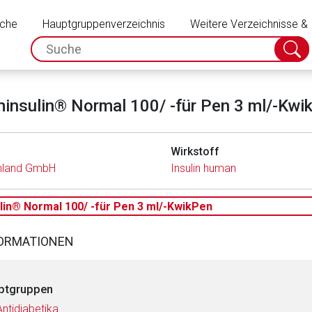
Schließen
uche
Hauptgruppenverzeichnis
Weitere Verzeichnisse &
spc.search.input.placeholder
Suche
absch
insulin® Normal 100/ -für Pen 3 ml/-Kwi
Wirkstoff
chland GmbH
Insulin human
in® Normal 100/ -für Pen 3 ml/-KwikPen
FORMATIONEN
ptgruppen
Antidiabetika