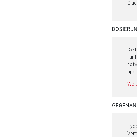
Glu
DOSIERU
Die 
nur 
notw
appl
Weit
GEGENAN
Hypo
Vera