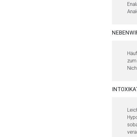
Enal
Anal
NEBENWI
Häuf
zum 
Nich
INTOXIKA
Leic
Hypo
soba
vera