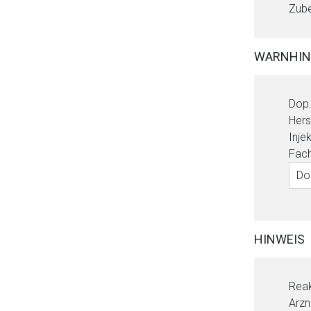
Zube
WARNHIN
Dop.
Hers
Inje
Fach
Do
Aufruf einer exte
Der von Ihnen aufgeruf
HINWEIS
Betreiber verantwortl
Reak
Arzn