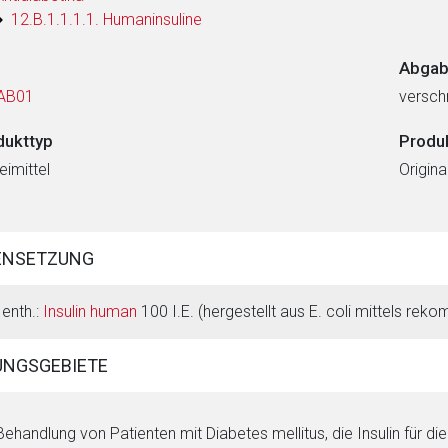
12.B.1.1.1.1. Humaninsuline
Abgab
AB01
verschr
dukttyp
Produ
eimittel
Origin
ENSETZUNG
 enth.:
Insulin human
100 I.E. (hergestellt aus E. coli mittels re
NGSGEBIETE
Behandlung von Patienten mit Diabetes mellitus, die Insulin für d