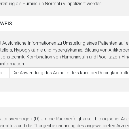
reitung als Huminsulin Normal i.v. appliziert werden.
WEIS
! Ausführliche Informationen zu Umstellung eines Patienten auf e
tellers, Hypoglykämie und Hyperglykämie, Bildung von Antikörper
ktionstechnik, Kombination von Humaninsulin und Pioglitazon, H
information.
p.!
Die Anwendung des Arzneimittels kann bei Dopingkontrolle
rnen Seite
ene Link öffnet eine externe Web-Seite. Für die Inhalte der exter
ich. Ebenso gelten dort ggf. andere Datenschutzbestimmungen.
tionsvermögen! (D) Um die Rückverfolgbarkeit biologischer Arz
Zurück zur rote-
eimittels und die Chargenbezeichnung des angewendeten Arzneim