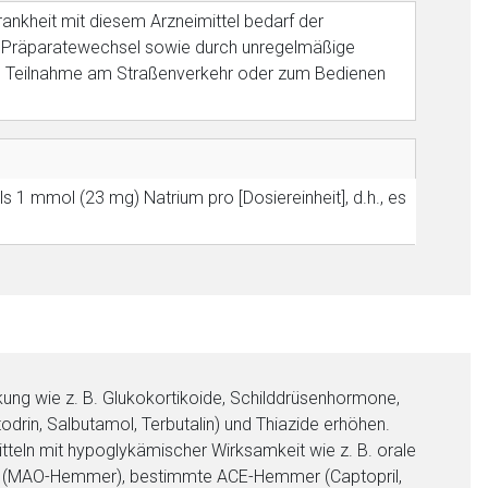
ankheit mit diesem Arzneimittel bedarf der
bei Präparatewechsel sowie durch unregelmäßige
ven Teilnahme am Straßenverkehr oder zum Bedienen
ls 1 mmol (23 mg) Natrium pro [Dosiereinheit], d.h., es
kung wie z. B. Glukokortikoide, Schilddrüsenhormone,
drin, Salbutamol, Terbutalin) und Thiazide erhöhen.
itteln mit hypoglykämischer Wirksamkeit wie z. B. orale
siva (MAO-Hemmer), bestimmte ACE-Hemmer (Captopril,