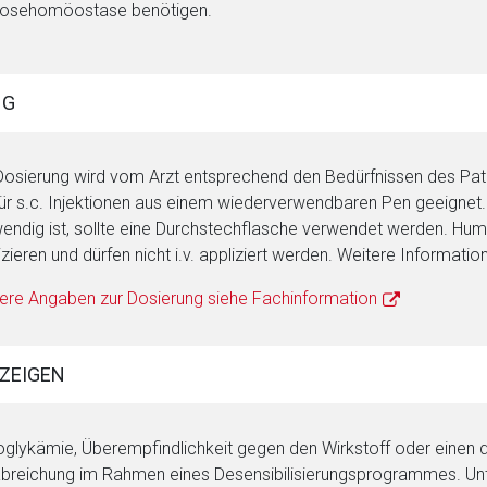
cosehomöostase benötigen.
NG
Dosierung wird vom Arzt entsprechend den Bedürfnissen des Patie
für s.c. Injektionen aus einem wiederverwendbaren Pen geeignet. F
endig ist, sollte eine Durchstechflasche verwendet werden. Humins
izieren und dürfen nicht i.v. appliziert werden. Weitere Informati
ere Angaben zur Dosierung siehe Fachinformation
ZEIGEN
glykämie, Überempfindlichkeit gegen den Wirkstoff oder einen 
breichung im Rahmen eines Desensibilisierungsprogrammes. Unt