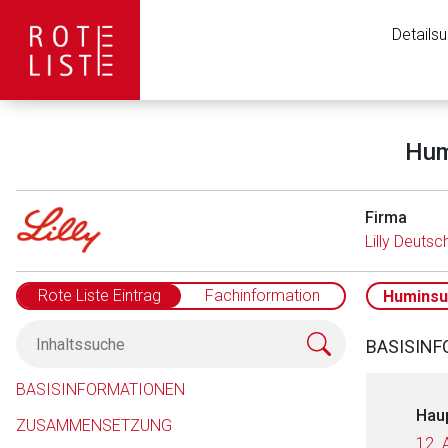
Details
Hum
Firma
Lilly Deuts
Rote Liste Eintrag
Fachinformation
Huminsul
BASISIN
BASISINFORMATIONEN
Hau
ZUSAMMENSETZUNG
12. 