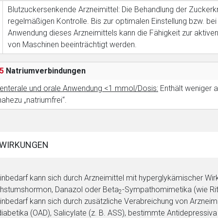
Blutzuckersenkende Arzneimittel: Die Behandlung der Zuckerkr
regelmäßigen Kontrolle. Bis zur optimalen Einstellung bzw. 
Anwendung dieses Arzneimittels kann die Fähigkeit zur akti
von Maschinen beeinträchtigt werden.
5
Natriumverbindungen
enterale und orale Anwendung <1 mmol/Dosis:
Enthält weniger a
 nahezu „natriumfrei“.
WIRKUNGEN
linbedarf kann sich durch Arzneimittel mit hyperglykämischer Wir
hstumshormon, Danazol oder Beta
-Sympathomimetika (wie Rito
2
linbedarf kann sich durch zusätzliche Verabreichung von Arzneim
diabetika (OAD), Salicylate (z. B. ASS), bestimmte Antidepres