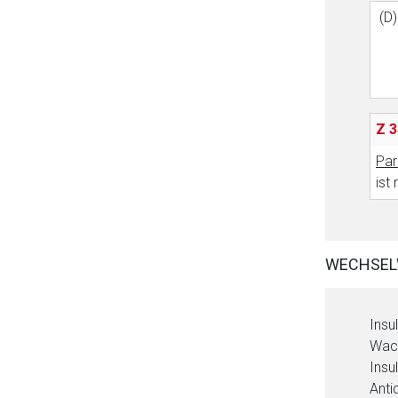
(D)
Z 3
Par
ist
WECHSEL
Insu
Wac
Insu
Anti