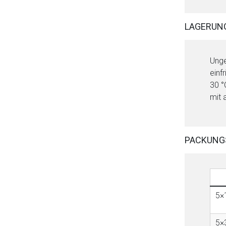
LAGERUN
Unge
einf
30 °
mit 
PACKUNG
5×
5×