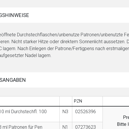
GSHINWEISE
öffnete Durchstechflaschen/unbenutze Patronen/unbenutzte Ferti
rieren. Nicht starker Hitze oder direktem Sonnenlicht aussetzen
C lagern. Nach Einlegen der Patrone/Fertigpens nach erstmaligem 
aufgesetzter Nadel lagern.
SANGABEN
PZN
10 ml Durchstechfl. 100
N3
02526396
Pre
Bitte
3 ml Patronen für Pen
N1
07273623