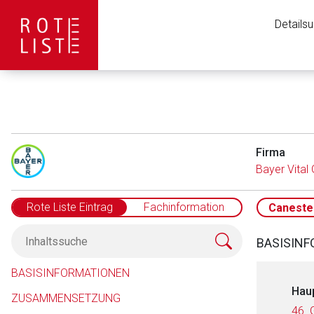
Details
Firma
Bayer Vita
Rote Liste Eintrag
Fachinformation
Caneste
BASISIN
BASISINFORMATIONEN
Hau
ZUSAMMENSETZUNG
46. 