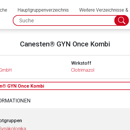
Schließen
uche
Hauptgruppenverzeichnis
Weitere Verzeichnisse &
spc.search.input.placeholder
Suche
absch
Canesten® GYN Once Kombi
Wirkstoff
l GmbH
Clotrimazol
n® GYN Once Kombi
FORMATIONEN
ptgruppen
Gynäkologika