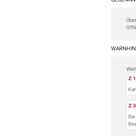
Über
GYN 
Aufruf einer exte
Der von Ihnen aufgeruf
WARNHIN
Betreiber verantwortl
Weit
Z 1
Kan
Z 3
Bei
Bee