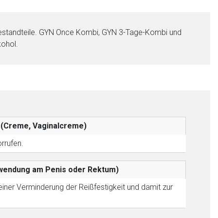
 Bestandteile. GYN Once Kombi, GYN 3-Tage-Kombi und
kohol.
nen Web-Seite ist deren
liste.de
Zur Seite
)
(Creme, Vaginalcreme)
rrufen.
Anwendung am Penis oder Rektum)
ner Verminderung der Reißfestigkeit und damit zur