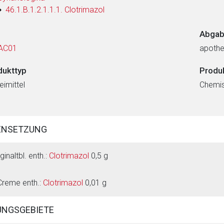
46.1.B.1.2.1.1.1. Clotrimazol
Abgab
AC01
apothe
dukttyp
Produ
eimittel
Chemi
ENSETZUNG
ginaltbl. enth.:
Clotrimazol
0,5 g
Creme enth.:
Clotrimazol
0,01 g
NGSGEBIETE