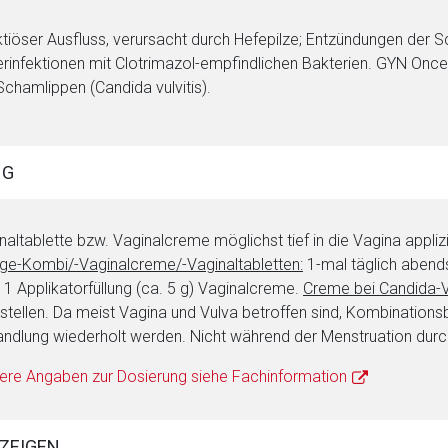
ktiöser Ausfluss, verursacht durch Hefepilze; Entzündungen der S
rinfektionen mit Clotrimazol-empfindlichen Bakterien. GYN On
Schamlippen (Candida vulvitis).
NG
naltablette bzw. Vaginalcreme möglichst tief in die Vagina appliz
ge-Kombi/-Vaginalcreme/-Vaginaltabletten:
1-mal täglich abend
 1 Applikatorfüllung (ca. 5 g) Vaginalcreme.
Creme bei Candida-Vu
stellen. Da meist Vagina und Vulva betroffen sind, Kombinationsb
ndlung wiederholt werden. Nicht während der Menstruation durc
ere Angaben zur Dosierung siehe Fachinformation
ZEIGEN