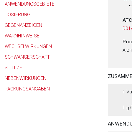
ANWENDUNGSGEBIETE
DOSIERUNG
ATC
GEGENANZEIGEN
D01
WARNHINWEISE
Pro
WECHSELWIRKUNGEN
Arzn
SCHWANGERSCHAFT
STILLZEIT
ZUSAMM
NEBENWIRKUNGEN
PACKUNGSANGABEN
1 Va
1 g 
ANWENDU