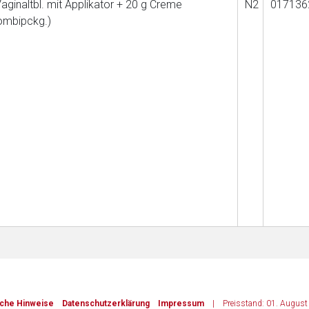
aginaltbl. mit Applikator + 20 g Creme
N2
017136
ombipckg.)
iche Hinweise
Datenschutzerklärung
Impressum
|
Preisstand: 01. Augus