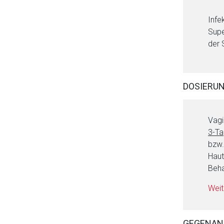
Infe
Supe
der 
DOSIERU
Vagi
3-Ta
bzw.
Haut
Beha
Weit
GEGENAN