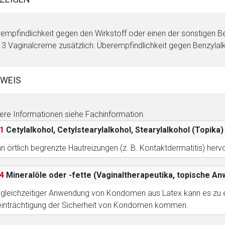
empfindlichkeit gegen den Wirkstoff oder einen der sonstigen
3 Vaginalcreme zusätzlich: Überempfindlichkeit gegen Benzylal
rnen Seite
ene Link öffnet eine externe Web-Seite. Für die Inhalte der exter
WEIS
ich. Ebenso gelten dort ggf. andere Datenschutzbestimmungen.
ere Informationen siehe Fachinformation.
Zurück zur rote-
1
Cetylalkohol, Cetylstearylalkohol, Stearylalkohol (Topika
n örtlich begrenzte Hautreizungen (z. B. Kontaktdermatitis) hervo
4
Mineralöle oder -fette (Vaginaltherapeutika, topische 
 gleichzeitiger Anwendung von Kondomen aus Latex kann es zu ei
inträchtigung der Sicherheit von Kondomen kommen.