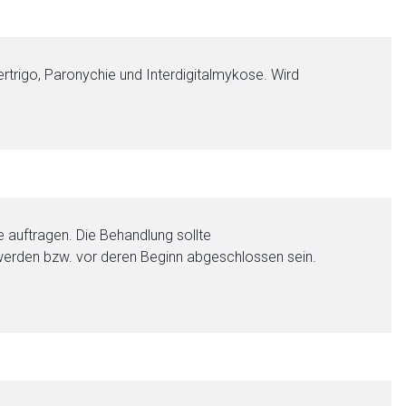
ertrigo, Paronychie und Interdigitalmykose. Wird
nen Web-Seite ist deren
liste.de
Zur Seite
e auftragen. Die Behandlung sollte
erden bzw. vor deren Beginn abgeschlossen sein.