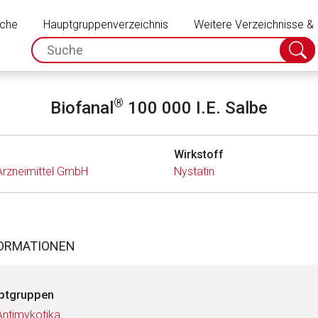
Schließen
uche
Hauptgruppenverzeichnis
Weitere Verzeichnisse &
spc.search.input.placeholder
Suche
absch
®
Biofanal
100 000 I.E. Salbe
Wirkstoff
 Arzneimittel GmbH
Nystatin
FORMATIONEN
ptgruppen
Antimykotika