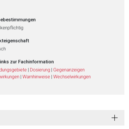
ebestimmungen
kenpflichtig
kteigenschaft
sch
links zur Fachinformation
dungsgebiete
|
Dosierung
|
Gegenanzeigen
wirkungen
|
Warnhinweise
|
Wechselwirkungen