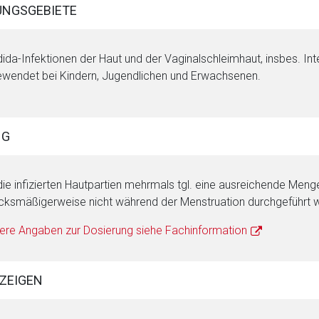
NGSGEBIETE
rnen Seite
ida-Infektionen der Haut und der Vaginalschleimhaut, insbes. Int
wendet bei Kindern, Jugendlichen und Erwachsenen.
ene Link öffnet eine externe Web-Seite. Für die Inhalte der exter
ich. Ebenso gelten dort ggf. andere Datenschutzbestimmungen.
NG
Zurück zur rote-
die infizierten Hautpartien mehrmals tgl. eine ausreichende Meng
ksmäßigerweise nicht während der Menstruation durchgeführt w
ere Angaben zur Dosierung siehe Fachinformation
ZEIGEN