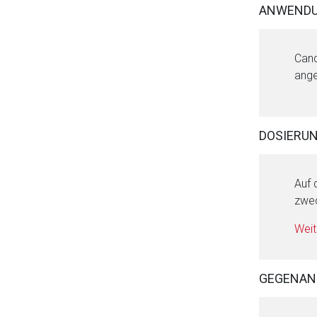
ANWENDU
Aufruf einer exte
Cand
ange
Der von Ihnen aufgeruf
Betreiber verantwortl
DOSIERU
Auf 
zwec
Weit
GEGENAN