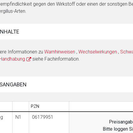
empfindlichkeit gegen den Wirkstoff oder einen der sonstigen Bes
rgillus-Arten.
INHALTE
ere Informationen zu
Warnhinweisen
,
Wechselwirkungen
,
Schwan
 Handhabung
siehe Fachinformation.
SANGABEN
PZN
 g
N1
06179951
Preisangabe
Bitte loggen S