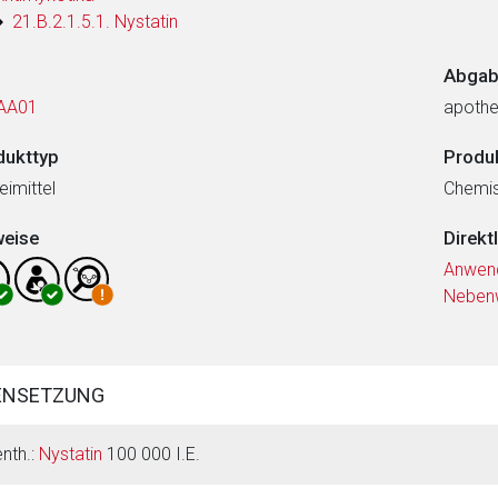
21.B.2.1.5.1. Nystatin
Abgab
AA01
apothe
dukttyp
Produ
eimittel
Chemi
weise
Direkt
Anwen
Neben
ENSETZUNG
enth.:
Nystatin
100 000 I.E.