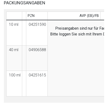
PACKUNGSANGABEN
PZN
AVP (EB)/FB
10 ml
04251590
Preisangaben sind nur für Fach
Bitte loggen Sie sich mit Ihrem D
40 ml
04906588
100 ml
04251615
to-