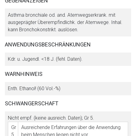
GEGENANZEIGEN
Datenschutzbestimmungen.
Asthma bronchiale od. and. Atemwegserkrank. mit
ausgeprägter Überempfindlichk. der Atemwege. Inhal.
Zurück zur rote-liste.de
Zur Seite
kann Bronchokonstrikt. auslösen.
ANWENDUNGSBESCHRÄNKUNGEN
Kdr. u. Jugendl. <18 J. (fehl. Daten).
WARNHINWEIS
Enth. Ethanol! (60 Vol.-%)
SCHWANGERSCHAFT
Nicht empf. (keine ausreich. Daten);
Gr 5
.
Gr
Ausreichende Erfahrungen über die Anwendung
5
beim Menschen liegen nicht vor.