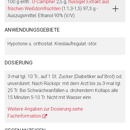
100 g enth.:
D-Campher
2,5 g,
flüssiger Extrakt aus
frischen Weißdornfrüchten
(1:1,3-1,5) 97,3 g -
Auszugsmittel: Ethanol 93% (V/V)
ANWENDUNGSGEBIETE
Hypotone u. orthostat. Kreislaufregulat.-stör.
DOSIERUNG
3-mal tgl. 10 Tr., auf 1 St. Zucker (Diabetiker auf Brot) od.
unverdünnt. Nach Rückspr. mit dem Arzt bis zu 3-mal tgl.
25 Tr. Bei Schwächeanfällen u. drohendem Kollaps alle
Aufruf einer externen Seite
15 Minuten 5-10 Tr. Nicht mit Wasser einn.
Weitere Angaben zur Dosierung siehe
Der von Ihnen aufgerufene Link öffnet eine externe Web-
Fachinformation
Seite. Für die Inhalte der externen Web-Seite ist deren
Betreiber verantwortlich. Ebenso gelten dort ggf. andere