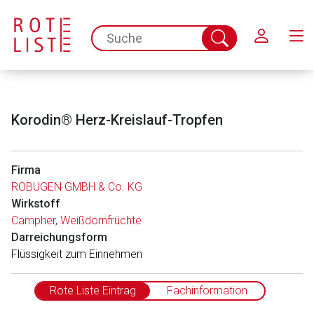
Schließen
spc.search.input.placeholder
Suche
abschicken
Korodin® Herz-Kreislauf-Tropfen
Firma
ROBUGEN GMBH & Co. KG
Wirkstoff
Campher
,
Weißdornfrüchte
Darreichungsform
Flüssigkeit zum Einnehmen
Rote Liste Eintrag
Fachinformation