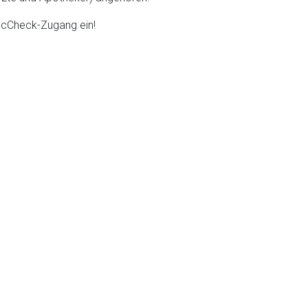
DocCheck-Zugang ein!
liste.de
Zur Seite