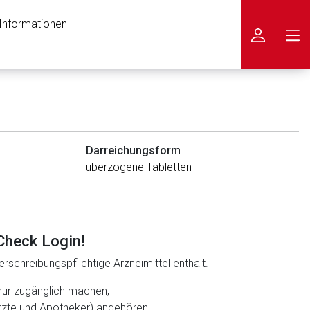
 Informationen
icken
Darreichungsform
überzogene Tabletten
Check Login!
rschreibungspflichtige Arzneimittel enthält.
nur zugänglich machen,
ärzte und Apotheker) angehören.
nen Web-Seite ist deren