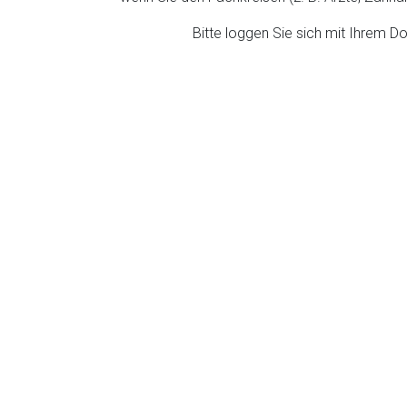
ich. Ebenso gelten dort ggf. andere Datenschutzbestimmungen.
Bitte loggen Sie sich mit Ihrem 
Zurück zur rote-