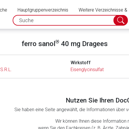
Schließen
uche
Hauptgruppenverzeichnis
Weitere Verzeichnisse &
spc.search.input.placeholder
Suche
absch
®
ferro sanol
40 mg Dragees
Wirkstoff
.R.L.
Eisenglycinsulfat
Nutzen Sie Ihren Doc
Sie haben eine Seite angewählt, die Informationen über ve
rnen Seite
Wir können Ihnen diese Information 
wenn Sie den Fachkreisen (z. B. Ärzte, Zahn
ene Link öffnet eine externe Web-Seite. Für die Inhalte der exter