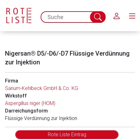
Schließen
spc.search.input.placeholder
Suche
abschicken
Nigersan® D5/-D6/-D7 Flüssige Verdünnung
zur Injektion
Firma
Sanum-Kehlbeck GmbH & Co. KG
Wirkstoff
Aspergillus niger (HOM)
Darreichungsform
Flüssige Verdünnung zur Injektion
Rote Liste Eintrag