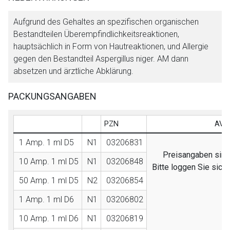
Aufgrund des Gehaltes an spezifischen organischen
Bestandteilen Überempfindlichkeitsreaktionen,
hauptsächlich in Form von Hautreaktionen, und Allergie
gegen den Bestandteil Aspergillus niger. AM dann
absetzen und ärztliche Abklärung.
PACKUNGSANGABEN
PZN
AVP 
1 Amp. 1 ml D5
N1
03206831
Preisangaben sind 
10 Amp. 1 ml D5
N1
03206848
Bitte loggen Sie sich
50 Amp. 1 ml D5
N2
03206854
1 Amp. 1 ml D6
N1
03206802
10 Amp. 1 ml D6
N1
03206819