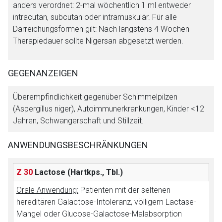
anders verordnet: 2-mal wöchentlich 1 ml entweder
intracutan, subcutan oder intramuskulär. Für alle
Der von Ihnen aufgerufene Link öffnet eine externe Web-
Darreichungsformen gilt: Nach längstens 4 Wochen
Seite. Für die Inhalte der externen Web-Seite ist deren
Therapiedauer sollte Nigersan abgesetzt werden.
Betreiber verantwortlich. Ebenso gelten dort ggf. andere
Datenschutzbestimmungen.
GEGENANZEIGEN
Zurück zur rote-liste.de
Zur Seite
Überempfindlichkeit gegenüber Schimmelpilzen
(Aspergillus niger), Autoimmunerkrankungen, Kinder <12
Jahren, Schwangerschaft und Stillzeit.
ANWENDUNGSBESCHRÄNKUNGEN
Z 30
Lactose
(Hartkps., Tbl.)
Orale Anwendung:
Patienten mit der seltenen
hereditären Galactose-Intoleranz, völligem Lactase-
Mangel oder Glucose-Galactose-Malabsorption