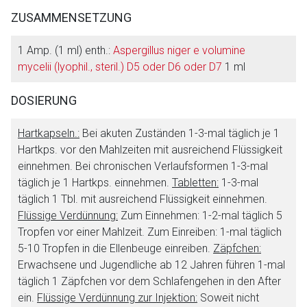
ZUSAMMENSETZUNG
1 Amp. (1 ml) enth.:
Aspergillus niger e volumine
mycelii (lyophil., steril.) D5 oder D6 oder D7
1 ml
DOSIERUNG
Hartkapseln.:
Bei akuten Zuständen 1-3-mal täglich je 1
Hartkps. vor den Mahlzeiten mit ausreichend Flüssigkeit
einnehmen. Bei chronischen Verlaufsformen 1-3-mal
täglich je 1 Hartkps. einnehmen.
Tabletten:
1-3-mal
täglich 1 Tbl. mit ausreichend Flüssigkeit einnehmen.
Flüssige Verdünnung:
Zum Einnehmen: 1-2-mal täglich 5
Tropfen vor einer Mahlzeit. Zum Einreiben: 1-mal täglich
5-10 Tropfen in die Ellenbeuge einreiben.
Zäpfchen:
Erwachsene und Jugendliche ab 12 Jahren führen 1-mal
täglich 1 Zäpfchen vor dem Schlafengehen in den After
Aufruf einer externen Seite
ein.
Flüssige Verdünnung zur Injektion:
Soweit nicht