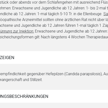
stück oder abends vor dem Schlafengehen mit ausreichend Flüs
ehmen: Erwachsene und Jugendliche ab 12 Jahren: 1- bis 2-mal tä
ndliche ab 12 Jahren: 1-mal täglich 5-10 Tr. in die Ellenbeuge.
Sa
opathische Arzneimittel sollten ohne ärztlichen Rat nicht über
chsene und Jugendliche ab 12 Jahren führen 1-mal täglich 1 Zäp
ünnung zur Injektion:
Erwachsene und Jugendliche ab 12 Jahren: 2
eicheichungsformen gilt: Nach längstens 4 Wochen Therapiedaue
ZEIGEN
empfindlichkeit gegenüber Hefepilzen (Candida parapsilosis), 
angerschaft und Stillzeit.
rnen Seite
UNGSBESCHRÄNKUNGEN
ene Link öffnet eine externe Web-Seite. Für die Inhalte der exter