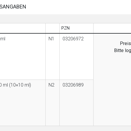
SANGABEN
PZN
 ml
N1
03206972
Preis
Bitte lo
0 ml (10×10 ml)
N2
03206989