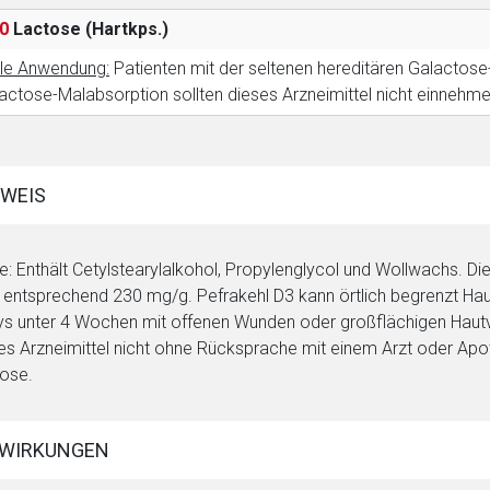
ich. Ebenso gelten dort ggf. andere Datenschutzbestimmungen.
0
Lactose
(Hartkps.)
le Anwendung:
Patienten mit der seltenen hereditären Galactose
Zurück zur rote-
actose-Malabsorption sollten dieses Arzneimittel nicht einnehme
WEIS
e: Enthält Cetylstearylalkohol, Propylenglycol und Wollwachs. Di
 entsprechend 230 mg/g. Pefrakehl D3 kann örtlich begrenzt Haut
s unter 4 Wochen mit offenen Wunden oder großflächigen Haut
es Arzneimittel nicht ohne Rücksprache mit einem Arzt oder Apo
ose.
WIRKUNGEN