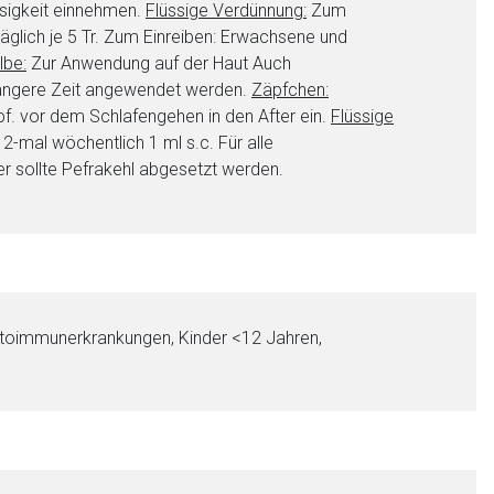
sigkeit einnehmen.
Flüssige Verdünnung:
Zum
glich je 5 Tr. Zum Einreiben: Erwachsene und
lbe:
Zur Anwendung auf der Haut Auch
 längere Zeit angewendet werden.
Zäpfchen:
f. vor dem Schlafengehen in den After ein.
Flüssige
-mal wöchentlich 1 ml s.c. Für alle
r sollte Pefrakehl abgesetzt werden.
Autoimmunerkrankungen, Kinder <12 Jahren,
nen Web-Seite ist deren