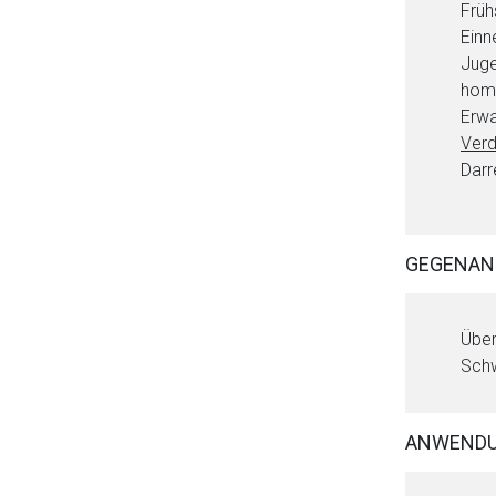
Früh
Einn
Juge
homö
Erwa
Verd
Darr
GEGENAN
Über
Schw
Aufruf einer exte
ANWEND
Der von Ihnen aufgeruf