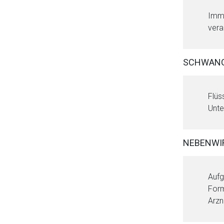
Immu
vera
SCHWANG
Flüs
Unte
NEBENWI
Aufg
Form
Arzn