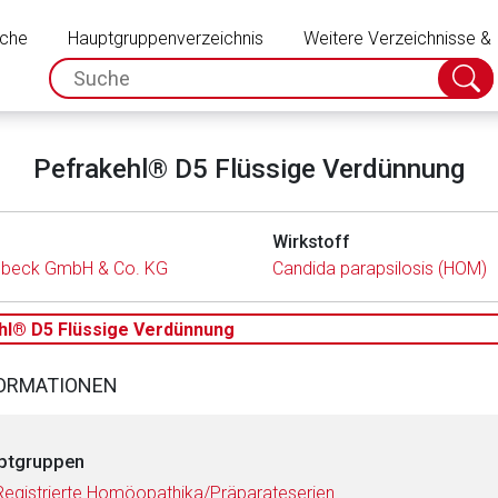
Schließen
uche
Hauptgruppenverzeichnis
Weitere Verzeichnisse &
spc.search.input.placeholder
Suche
absch
Pefrakehl® D5 Flüssige Verdünnung
Wirkstoff
lbeck GmbH & Co. KG
Candida parapsilosis (HOM)
hl® D5 Flüssige Verdünnung
FORMATIONEN
ptgruppen
Registrierte Homöopathika/Präparateserien