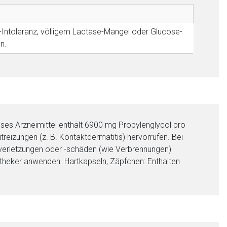
-Intoleranz, völligem Lactase-Mangel oder Glucose-
liste.de
Zur Seite
n.
eses Arzneimittel enthält 6900 mg Propylenglycol pro
reizungen (z. B. Kontaktdermatitis) hervorrufen. Bei
verletzungen oder -schäden (wie Verbrennungen)
theker anwenden. Hartkapseln, Zäpfchen: Enthalten