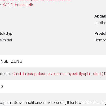
87.1.1. Einzelstoffe
Abgab
apothe
dukttyp
Produ
eimittel
Homöop
ENSETZUNG
l enth.:
Candida parapsilosis e volumine mycelii (lyophil., steril.) 
NG
kapseln:
Soweit nicht anders verordnet gilt für Erwachsene u. Ju